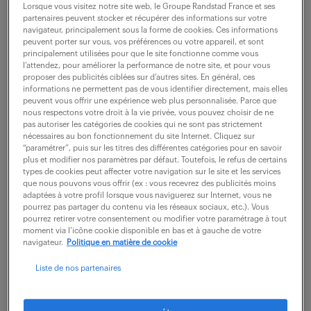
Roissy En France (95)
intérim
4 mois
Lorsque vous visitez notre site web, le Groupe Randstad France et ses
30 000 - 35 000 € / an
partenaires peuvent stocker et récupérer des informations sur votre
navigateur, principalement sous la forme de cookies. Ces informations
peuvent porter sur vous, vos préférences ou votre appareil, et sont
Rattaché(e) au coordinateur QHSSE, vous êtes le
principalement utilisées pour que le site fonctionne comme vous
l’attendez, pour améliorer la performance de notre site, et pour vous
garant opérationnel de la performance qualité sur le
proposer des publicités ciblées sur d’autres sites. En général, ces
informations ne permettent pas de vous identifier directement, mais elles
terrain, dans un secteur aéronautique où chaque
peuvent vous offrir une expérience web plus personnalisée. Parce que
non-conformité compte. Votre expertise et...
nous respectons votre droit à la vie privée, vous pouvez choisir de ne
pas autoriser les catégories de cookies qui ne sont pas strictement
nécessaires au bon fonctionnement du site Internet. Cliquez sur
“paramétrer”, puis sur les titres des différentes catégories pour en savoir
voir l'offre
plus et modifier nos paramètres par défaut. Toutefois, le refus de certains
types de cookies peut affecter votre navigation sur le site et les services
que nous pouvons vous offrir (ex : vous recevrez des publicités moins
adaptées à votre profil lorsque vous naviguerez sur Internet, vous ne
pourrez pas partager du contenu via les réseaux sociaux, etc.). Vous
pourrez retirer votre consentement ou modifier votre paramétrage à tout
mécanicien aéronautique (f/h)
moment via l’icône cookie disponible en bas et à gauche de votre
navigateur.
Politique en matière de cookie
29 juin 2026
Liste de nos partenaires
Mantes La Ville (78)
intérim
6 mois
28 000 € / an