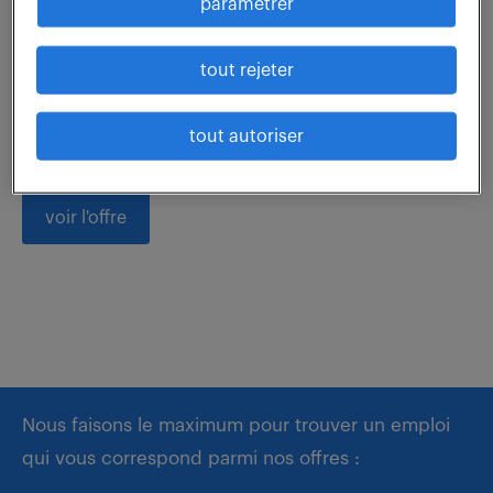
paramétrer
Prêt(e) à relever les défis techniques passionnants
tout rejeter
comme Technicien de réparation (F/H) ? Vous serez
responsable du diagnostic, de la réparation et du test
tout autoriser
d'actionneurs aéronautiques au sein...
voir l'offre
Nous faisons le maximum pour trouver un emploi
qui vous correspond parmi nos offres :