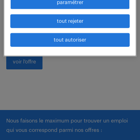
paramétrer
Prêt(e) à relever les défis techniques passionnants
tout rejeter
comme Technicien de réparation (F/H) ? Vous serez
responsable du diagnostic, de la réparation et du test
d'actionneurs aéronautiques au sein...
tout autoriser
voir l'offre
Nous faisons le maximum pour trouver un emploi
qui vous correspond parmi nos offres :