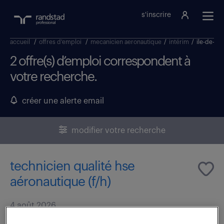
s'inscrire
accueil
/
offres d'emploi
/
mecanicien aeronautique
/
intérim
/
ile-de-fr
2 offre(s) d’emploi correspondent à
votre recherche.
créer une alerte email
modifier votre recherche
technicien qualité hse
aéronautique (f/h)
4 août 2026