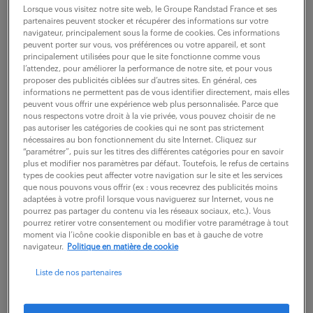
Roissy En France (95)
intérim
4 mois
Lorsque vous visitez notre site web, le Groupe Randstad France et ses
30 000 - 35 000 € / an
partenaires peuvent stocker et récupérer des informations sur votre
navigateur, principalement sous la forme de cookies. Ces informations
peuvent porter sur vous, vos préférences ou votre appareil, et sont
Rattaché(e) au coordinateur QHSSE, vous êtes le
principalement utilisées pour que le site fonctionne comme vous
l’attendez, pour améliorer la performance de notre site, et pour vous
garant opérationnel de la performance qualité sur le
proposer des publicités ciblées sur d’autres sites. En général, ces
terrain, dans un secteur aéronautique où chaque
informations ne permettent pas de vous identifier directement, mais elles
peuvent vous offrir une expérience web plus personnalisée. Parce que
non-conformité compte. Votre expertise et...
nous respectons votre droit à la vie privée, vous pouvez choisir de ne
pas autoriser les catégories de cookies qui ne sont pas strictement
nécessaires au bon fonctionnement du site Internet. Cliquez sur
“paramétrer”, puis sur les titres des différentes catégories pour en savoir
voir l'offre
plus et modifier nos paramètres par défaut. Toutefois, le refus de certains
types de cookies peut affecter votre navigation sur le site et les services
que nous pouvons vous offrir (ex : vous recevrez des publicités moins
adaptées à votre profil lorsque vous naviguerez sur Internet, vous ne
pourrez pas partager du contenu via les réseaux sociaux, etc.). Vous
pourrez retirer votre consentement ou modifier votre paramétrage à tout
mécanicien aéronautique (f/h)
moment via l’icône cookie disponible en bas et à gauche de votre
navigateur.
Politique en matière de cookie
29 juin 2026
Liste de nos partenaires
Mantes La Ville (78)
intérim
6 mois
28 000 € / an