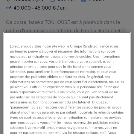
40 000 - 45 000 € / an
Ce poste, basé à TOULOUSE est à pourvoir dans le
cadre d'une mission d'intérim de 6 mois. Rattaché(e)
aux Competence Centers Industrie Électronique et
Lorsque vous visitez notre site web, le Groupe Randstad France et ses
Hardware Électronique, vous pilotez la...
partenaires peuvent stocker et récupérer des informations sur votre
navigateur, principalement sous la forme de cookies. Ces informations
peuvent porter sur vous, vos préférences ou votre appareil, et sont
principalement utilisées pour que le site fonctionne comme vous
voir l'offre
l’attendez, pour améliorer la performance de notre site, et pour vous
proposer des publicités ciblées sur d’autres sites. En général, ces
informations ne permettent pas de vous identifier directement, mais elles
peuvent vous offrir une expérience web plus personnalisée. Parce que
nous respectons votre droit à la vie privée, vous pouvez choisir de ne
ingénieur qualification/validation
pas autoriser les catégories de cookies qui ne sont pas strictement
nécessaires au bon fonctionnement du site Internet. Cliquez sur
d'équipements - industrie
“paramétrer”, puis sur les titres des différentes catégories pour en savoir
plus et modifier nos paramètres par défaut. Toutefois, le refus de certains
pharma (f/h)
types de cookies peut affecter votre navigation sur le site et les services
que nous pouvons vous offrir (ex : vous recevrez des publicités moins
adaptées à votre profil lorsque vous naviguerez sur Internet, vous ne
4 août 2026
pourrez pas partager du contenu via les réseaux sociaux, etc.). Vous