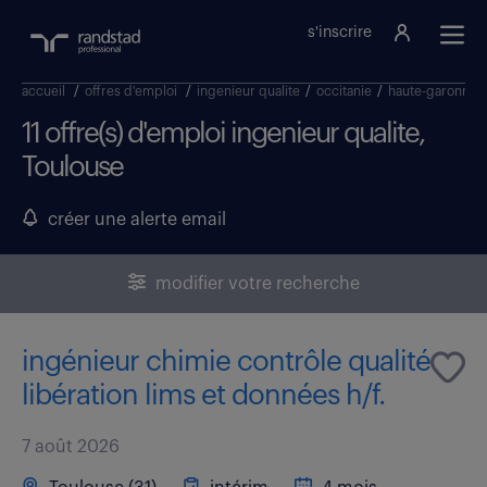
s'inscrire
accueil
/
offres d'emploi
/
ingenieur qualite
/
occitanie
/
haute-garonne
11 offre(s) d'emploi ingenieur qualite,
Toulouse
créer une alerte email
modifier votre recherche
ingénieur chimie contrôle qualité
libération lims et données h/f.
7 août 2026