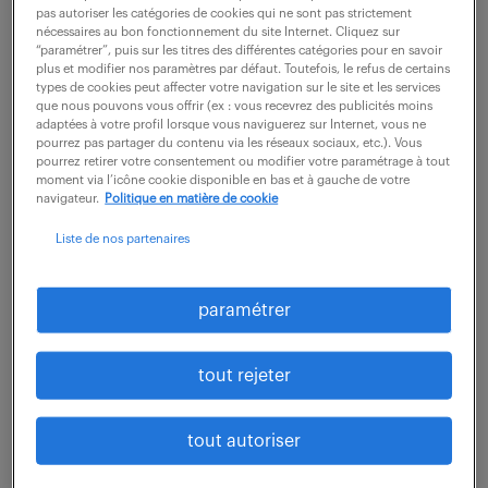
sécurité des opérations de vente dans un
pas autoriser les catégories de cookies qui ne sont pas strictement
nécessaires au bon fonctionnement du site Internet. Cliquez sur
environnement soumis aux réglementations des...
“paramétrer”, puis sur les titres des différentes catégories pour en savoir
plus et modifier nos paramètres par défaut. Toutefois, le refus de certains
types de cookies peut affecter votre navigation sur le site et les services
que nous pouvons vous offrir (ex : vous recevrez des publicités moins
voir l'offre
adaptées à votre profil lorsque vous naviguerez sur Internet, vous ne
pourrez pas partager du contenu via les réseaux sociaux, etc.). Vous
pourrez retirer votre consentement ou modifier votre paramétrage à tout
moment via l’icône cookie disponible en bas et à gauche de votre
navigateur.
Politique en matière de cookie
expert support run infrastructure
Liste de nos partenaires
et sécurité n2/n3 (f/h)
10 août 2026
paramétrer
Toulouse (31)
CDI
tout rejeter
45 000 - 55 000 € / an
En tant qu'Expert support RUN N2/N3 votre mission
tout autoriser
principale est d'assurer le support de haut niveau