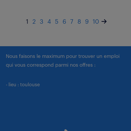
1
2
3
4
5
6
7
8
9
10
Nous faisons le maximum pour trouver un emploi
qui vous correspond parmi nos offres :
- lieu : toulouse