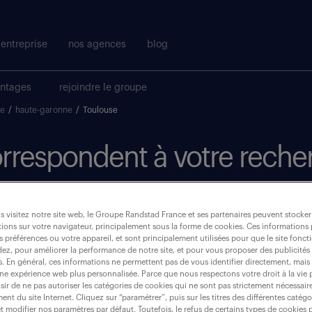
entreprise
nos agences
blog
antages
rejoindre le groupe
ie
/
haute-garonne
/
Toulouse
correspondent à votre reche
où ?
 visitez notre site web, le Groupe Randstad France et ses partenaires peuvent stocker
ions sur votre navigateur, principalement sous la forme de cookies. Ces informations
CDI
s préférences ou votre appareil, et sont principalement utilisées pour que le site fo
(2)
dez, pour améliorer la performance de notre site, et pour vous proposer des publicités 
es. En général, ces informations ne permettent pas de vous identifier directement, mais
une expérience web plus personnalisée. Parce que nous respectons votre droit à la vie 
toulouse
ir de ne pas autoriser les catégories de cookies qui ne sont pas strictement nécessair
nt du site Internet. Cliquez sur “paramétrer”, puis sur les titres des différentes catég
et modifier nos paramètres par défaut. Toutefois, le refus de certains types de cookies 