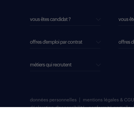
vous êtes candidat ?
vous êt
offres d'emploi par contrat
offres d
métiers qui recrutent
données personnelles
mentions légales & CGU
déclaration d'accessibilité : conformité partielle
plan du site
Select TT, Société par actions simplifiées unipersonnelle im