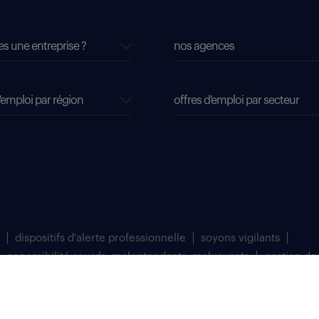
es une entreprise ?
nos agences
'emploi par région
offres d'emploi par secteur
dispositifs d'alerte professionnelle
soyons vigilants
accessibilité sourds, malentendants, malvoyants
gestion de
matriculée au Registre du Commerce et des Sociétés de Bobigny sous le numéro 