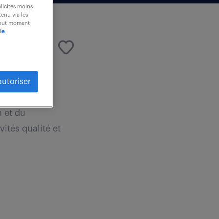
blicités moins
enu via les
 tout moment
ie
autoriser
n et du
ités qualité et