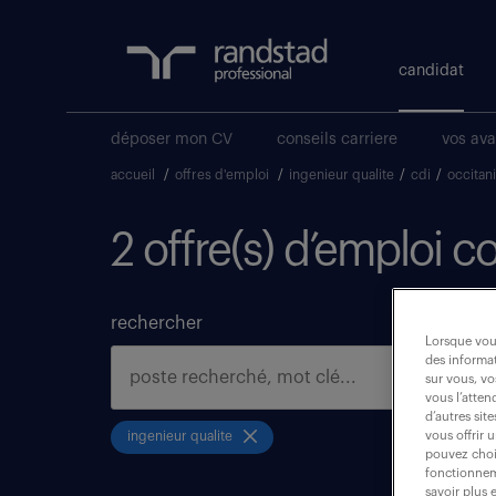
candidat
déposer mon CV
conseils carriere
vos av
accueil
/
offres d'emploi
/
ingenieur qualite
/
cdi
/
occitan
2 offre(s) d’emploi 
rechercher
Lorsque vous
des informat
sur vous, vo
vous l’atten
d’autres sit
vous offrir 
ingenieur qualite
pouvez chois
fonctionneme
savoir plus 