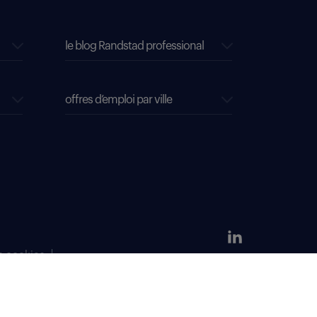
le blog Randstad professional
offres d’emploi par ville
s cookies
304 381 379.