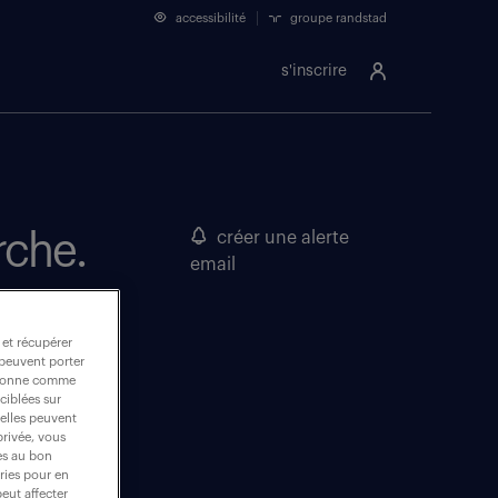
accessibilité
groupe randstad
s'inscrire
rche.
créer une alerte
email
 et récupérer
 peuvent porter
nctionne comme
ciblées sur
 elles peuvent
privée, vous
es au bon
ories pour en
peut affecter