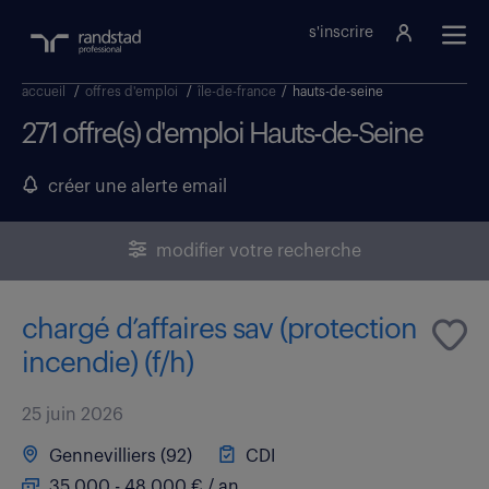
s'inscrire
accueil
/
offres d'emploi
/
île-de-france
/
hauts-de-seine
271 offre(s) d'emploi Hauts-de-Seine
créer une alerte email
modifier votre recherche
chargé d’affaires sav (protection
incendie) (f/h)
25 juin 2026
Gennevilliers (92)
CDI
35 000 - 48 000 € / an