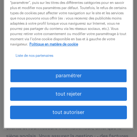
Chargé d'Affaires en Électricité (H/F) dans une
“paramétrer”, puis sur les titres des différentes catégories pour en savoir
plus et modifier nos paramètres par défaut. Toutefois, le refus de certains
structure dynamique ? En tant que responsable de
types de cookies peut affecter votre navigation sur le site et les services
vos projets, vous assurez la gestion globale des...
que nous pouvons vous offrir (ex : vous recevrez des publicités moins
adaptées à votre profil lorsque vous naviguerez sur Internet, vous ne
pourrez pas partager du contenu via les réseaux sociaux, etc.). Vous
pourrez retirer votre consentement ou modifier votre paramétrage à tout
voir l'offre
moment via l’icône cookie disponible en bas et à gauche de votre
navigateur.
Politique en matière de cookie
Liste de nos partenaires
comptable général anglais (f/h)
paramétrer
18 juin 2026
tout rejeter
Courbevoie (92)
intérim
8 mois
46 000 € / an
tout autoriser
Vous intégrez l'équipe comptable, en lien avec des
clients et fournisseurs internationaux, ainsi que le
siège anglais. Vous assurez la gestion : - des factures