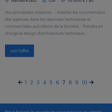
Nanterre (92)
CDI
70 000 € / an
Vos principales missions : - Assister les commerciaux
des agences dans les réponses techniques et
commerciales aux clients de la Société, - Prendre en
charge le design d'architecture technique...
voir l'offre
1
2
3
4
5
6
7
8
9
10