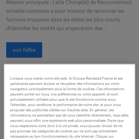
Mission principale : Le/la Chargé(e) de Recouvrement
amiable corporate a pour mission de recouvrer les
factures impayées dans les délais les plus courts,
d'identifier les motifs qui engendrent des...
voir l'offre
Lorsque vous visitez notre site web, le Groupe Randstad France et ses
chargé d'affaires electricite(f/h)
partenaires peuvent stocker et récupérer des informations sur votre
navigateur, principalement sous la forme de cookies. Ces informations
peuvent porter sur vous, vos préférences ou votre appareil, et sont
19 juin 2026
principalement utilisées pour que le site fonctionne comme vous
l’attendez, pour améliorer la performance de notre site, et pour vous
Bagneux (92)
intérim
3 mois
proposer des publicités ciblées sur d’autres sites. En général, ces
3 390 - 4 440 € / mois
informations ne permettent pas de vous identifier directement, mais elles
peuvent vous offrir une expérience web plus personnalisée. Parce que
nous respectons votre droit à la vie privée, vous pouvez choisir de ne
Souhaiteriez-vous relever des défis en tant que
pas autoriser les catégories de cookies qui ne sont pas strictement
nécessaires au bon fonctionnement du site Internet. Cliquez sur