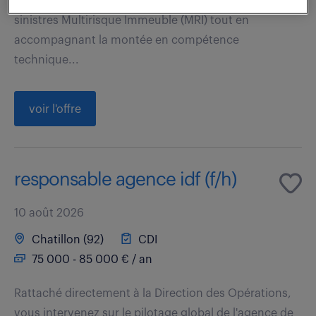
consiste à piloter l'intégralité du cycle de vie des
sinistres Multirisque Immeuble (MRI) tout en
accompagnant la montée en compétence
technique...
voir l'offre
responsable agence idf (f/h)
10 août 2026
Chatillon (92)
CDI
75 000 - 85 000 € / an
Rattaché directement à la Direction des Opérations,
vous intervenez sur le pilotage global de l'agence de