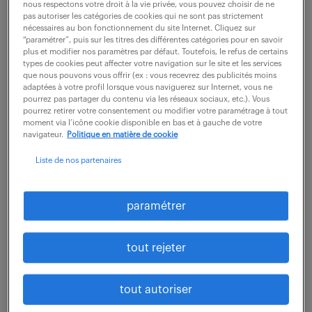
l'équipe Ingénierie Infrastructures. Vous intervenez
nous respectons votre droit à la vie privée, vous pouvez choisir de ne
pas autoriser les catégories de cookies qui ne sont pas strictement
dans un contexte de modernisation globale des
nécessaires au bon fonctionnement du site Internet. Cliquez sur
réseaux (externalisation de Datacenters,...
“paramétrer”, puis sur les titres des différentes catégories pour en savoir
plus et modifier nos paramètres par défaut. Toutefois, le refus de certains
types de cookies peut affecter votre navigation sur le site et les services
que nous pouvons vous offrir (ex : vous recevrez des publicités moins
adaptées à votre profil lorsque vous naviguerez sur Internet, vous ne
voir l'offre
pourrez pas partager du contenu via les réseaux sociaux, etc.). Vous
pourrez retirer votre consentement ou modifier votre paramétrage à tout
moment via l’icône cookie disponible en bas et à gauche de votre
navigateur.
Politique en matière de cookie
gestionnaire sinistre mri et do
Liste de nos partenaires
(f/h)
paramétrer
10 août 2026
Boulogne Billancourt (92)
CDI
tout rejeter
48 000 - 50 000 € / an
tout autoriser
Rattaché(e) au pôle indemnisation, votre mission