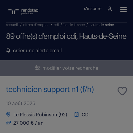
s'inscrire
accueil
/
offres d'emploi
/
cdi
/
île-de-france
/
hauts-de-seine
89 offre(s) d'emploi cdi, Hauts-de-Seine
créer une alerte email
modifier votre recherche
technicien support n1 (f/h)
10 août 2026
Le Plessis Robinson (92)
CDI
27 000 € / an