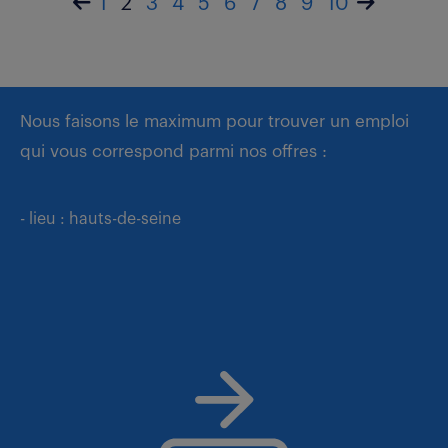
1
2
3
4
5
6
7
8
9
10
Nous faisons le maximum pour trouver un emploi
qui vous correspond parmi nos offres :
- lieu : hauts-de-seine