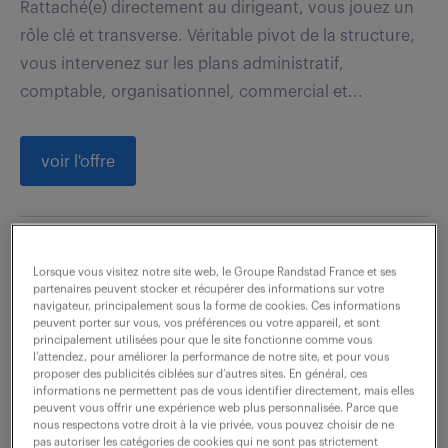
Rattaché(e) directement au dirigeant, vous jouez un
rôle clé et transverse. Véritable pivot de la structure,
vous intervenez sur les plans administratif,
comptable, organisationnel, commercial et...
voir l'offre
assistant credit manager (f/h)
Lorsque vous visitez notre site web, le Groupe Randstad France et ses
partenaires peuvent stocker et récupérer des informations sur votre
navigateur, principalement sous la forme de cookies. Ces informations
7 août 2026
peuvent porter sur vous, vos préférences ou votre appareil, et sont
principalement utilisées pour que le site fonctionne comme vous
Puteaux (92)
CDI
l’attendez, pour améliorer la performance de notre site, et pour vous
32 000 - 38 000 € / an
proposer des publicités ciblées sur d’autres sites. En général, ces
informations ne permettent pas de vous identifier directement, mais elles
peuvent vous offrir une expérience web plus personnalisée. Parce que
Sous la responsabilité du Contrôleur Crédit, vos
nous respectons votre droit à la vie privée, vous pouvez choisir de ne
pas autoriser les catégories de cookies qui ne sont pas strictement