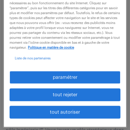
missions s'articulent autour de trois axes : Gestion de
nécessaires au bon fonctionnement du site Internet. Cliquez sur
“paramétrer”, puis sur les titres des différentes catégories pour en savoir
la Master Data (Référentiel Tiers) : Création des tiers
plus et modifier nos paramètres par défaut. Toutefois, le refus de certains
(fournisseurs et employés) et...
types de cookies peut affecter votre navigation sur le site et les services
que nous pouvons vous offrir (ex : vous recevrez des publicités moins
adaptées à votre profil lorsque vous naviguerez sur Internet, vous ne
pourrez pas partager du contenu via les réseaux sociaux, etc.). Vous
voir l'offre
pourrez retirer votre consentement ou modifier votre paramétrage à tout
moment via l’icône cookie disponible en bas et à gauche de votre
navigateur.
Politique en matière de cookie
Liste de nos partenaires
architecte technique système
(f/h)
paramétrer
7 août 2026
tout rejeter
Neuilly sur Seine Cedex (92)
CDI
70 000 - 75 000 € / an
tout autoriser
Au sein de la Direction Technique, vous rejoignez le