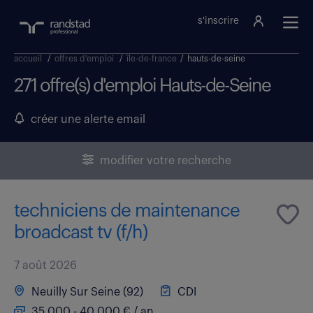
s'inscrire
accueil
/
offres d'emploi
/
île-de-france
/
hauts-de-seine
271 offre(s) d'emploi Hauts-de-Seine
créer une alerte email
modifier votre recherche
techniciens de maintenance
broadcast tv (f/h)
7 août 2026
Neuilly Sur Seine (92)
CDI
35 000 - 40 000 € / an