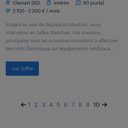
Clamart (92)
intérim
90 jour(s)
2 100 - 2 200 € / mois
Intégré au sein de l'équipe production, vous
intervenez en Salles Blanches. Vos missions
principales sont les suivantes consistent à effectuer
des tests Électriques sur équipements médicaux....
voir l'offre
1
2
3
4
5
6
7
8
9
10