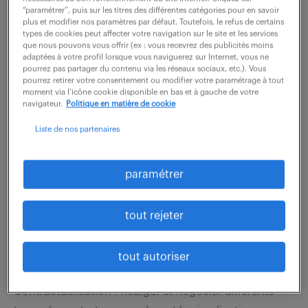
En tant que Directeur d'exploitation F/H, vous prenez
“paramétrer”, puis sur les titres des différentes catégories pour en savoir
plus et modifier nos paramètres par défaut. Toutefois, le refus de certains
la responsabilité globale de la performance et de la
types de cookies peut affecter votre navigation sur le site et les services
croissance du pôle Maîtrise d'Œuvre d'Exécution.
que nous pouvons vous offrir (ex : vous recevrez des publicités moins
adaptées à votre profil lorsque vous naviguerez sur Internet, vous ne
Votre mission est d'assurer...
pourrez pas partager du contenu via les réseaux sociaux, etc.). Vous
pourrez retirer votre consentement ou modifier votre paramétrage à tout
moment via l’icône cookie disponible en bas et à gauche de votre
navigateur.
Politique en matière de cookie
voir l'offre
Liste de nos partenaires
paramétrer
juriste (f/h)
13 mars 2026
tout rejeter
Courbevoie (92)
intérim
3 mois
tout autoriser
40 000 - 45 000 € / an
Contractualisation : Rédiger et négocier différents