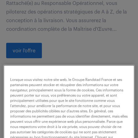
Rattaché(e) au Responsable Opérationnel, vous
piloterez des opérations stratégiques de A à Z, de la
conception à la livraison. Vous assurerez la
coordination complète de la Maîtrise d'Œuvre...
voir l'offre
directeur d'exploitation - maîtrise
Lorsque vous visitez notre site web, le Groupe Randstad France et ses
partenaires peuvent stocker et récupérer des informations sur votre
d'œuvre d'exécution (f/h)
navigateur, principalement sous la forme de cookies. Ces informations
peuvent porter sur vous, vos préférences ou votre appareil, et sont
principalement utilisées pour que le site fonctionne comme vous
13 mars 2026
l’attendez, pour améliorer la performance de notre site, et pour vous
proposer des publicités ciblées sur d’autres sites. En général, ces
Boulogne Billancourt (92)
CDI
informations ne permettent pas de vous identifier directement, mais elles
peuvent vous offrir une expérience web plus personnalisée. Parce que
75 000 - 85 000 € / an
nous respectons votre droit à la vie privée, vous pouvez choisir de ne
pas autoriser les catégories de cookies qui ne sont pas strictement
nécessaires au bon fonctionnement du site Internet. Cliquez sur