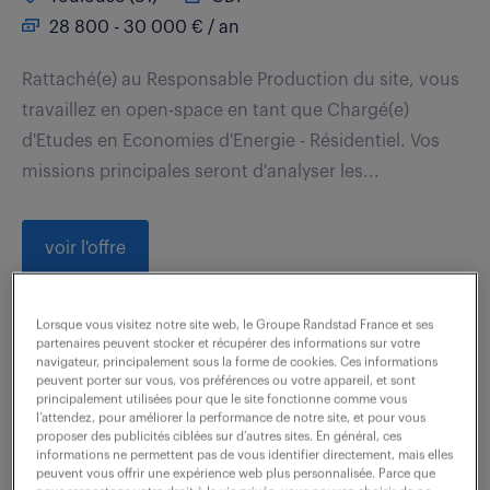
28 800 - 30 000 € / an
Rattaché(e) au Responsable Production du site, vous
travaillez en open-space en tant que Chargé(e)
d'Etudes en Economies d'Energie - Résidentiel. Vos
missions principales seront d'analyser les...
voir l'offre
Lorsque vous visitez notre site web, le Groupe Randstad France et ses
partenaires peuvent stocker et récupérer des informations sur votre
technicien projets
navigateur, principalement sous la forme de cookies. Ces informations
peuvent porter sur vous, vos préférences ou votre appareil, et sont
infrastructures/équipements
principalement utilisées pour que le site fonctionne comme vous
secteur naval (f/h)
l’attendez, pour améliorer la performance de notre site, et pour vous
proposer des publicités ciblées sur d’autres sites. En général, ces
informations ne permettent pas de vous identifier directement, mais elles
peuvent vous offrir une expérience web plus personnalisée. Parce que
10 juillet 2026