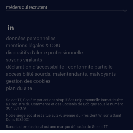
métiers qui recrutent
données personnelles
mentions légales & CGU
dispositifs d'alerte professionnelle
soyons vigilants
déclaration d'accessibilité : conformité partielle
accessibilité sourds, malentendants, malvoyants
gestion des cookies
plan du site
Select TT, Société par actions simplifiées unipersonnelle immatriculée
au Registre du Commerce et des Sociétés de Bobigny sous le numéro
304 381 379.
Notre siège social est situé au 276 avenue du Président Wilson à Saint
Denis (93200).
Randstad professional est une marque déposée de Select TT.