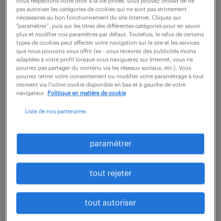
nous respectons votre droit à la vie privée, vous pouvez choisir de ne
pas autoriser les catégories de cookies qui ne sont pas strictement
Ruelle Sur Touvre (16)
intérim
nécessaires au bon fonctionnement du site Internet. Cliquez sur
6 mois
30 000 - 35 000 € / an
“paramétrer”, puis sur les titres des différentes catégories pour en savoir
plus et modifier nos paramètres par défaut. Toutefois, le refus de certains
types de cookies peut affecter votre navigation sur le site et les services
Vous réalisez l'ensemble des plans d'implantations
que nous pouvons vous offrir (ex : vous recevrez des publicités moins
adaptées à votre profil lorsque vous naviguerez sur Internet, vous ne
industrielles ou d'infrastructures du site. Vous
pourrez pas partager du contenu via les réseaux sociaux, etc.). Vous
pourrez retirer votre consentement ou modifier votre paramétrage à tout
effectuez toutes les modifications et les mises à jour
moment via l’icône cookie disponible en bas et à gauche de votre
nécessaires sur les plans 2D. Vous...
navigateur.
Politique en matière de cookie
Liste de nos partenaires
voir l'offre
paramétrer
chargé d'études mécaniques
tout rejeter
naval (f/h)
tout autoriser
6 juillet 2026