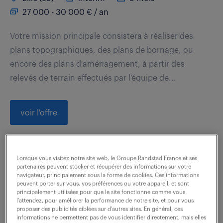
27 000 - 30 000 € / an
Votre mission principale consistera à réaliser des
plans topographiques, des plans de bornage, ou
encore des plans d'aménagement, à partir des
relevés de terrain effectués par l'équipe de...
voir l'offre
Lorsque vous visitez notre site web, le Groupe Randstad France et ses
dessinateur-projeteur (f/h)
partenaires peuvent stocker et récupérer des informations sur votre
navigateur, principalement sous la forme de cookies. Ces informations
peuvent porter sur vous, vos préférences ou votre appareil, et sont
7 août 2026
principalement utilisées pour que le site fonctionne comme vous
l’attendez, pour améliorer la performance de notre site, et pour vous
Roubaix (59)
intérim
3 mois
proposer des publicités ciblées sur d’autres sites. En général, ces
28 000 € / an
informations ne permettent pas de vous identifier directement, mais elles