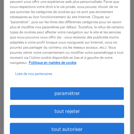
peuvent vous offrir une expérience web plus personnalisée. Parce que
nous respectons votre droit à la vie privée, vous pouvez choisir de ne
votre rôle principal sera de transformer les
pas autoriser les catégories de cookies qui ne sont pas strictement
nécessaires au bon fonctionnement du site Internet. Cliquez sur
spécifications techniques et les exigences des clients
“paramétrer”, puis sur les titres des différentes catégories pour en savoir
plus et modifier nos paramètres par défaut. Toutefois, le refus de certains
en plans et pièces concrètes. Vous serez en charge
types de cookies peut affecter votre navigation sur le site et les services
de la conception détaillée en 3D à l'aide...
que nous pouvons vous offrir (ex : vous recevrez des publicités moins
adaptées à votre profil lorsque vous naviguerez sur Internet, vous ne
pourrez pas partager du contenu via les réseaux sociaux, etc.). Vous
pourrez retirer votre consentement ou modifier votre paramétrage à tout
voir l'offre
moment via l’icône cookie disponible en bas et à gauche de votre
navigateur.
Politique en matière de cookie
Liste de nos partenaires
dessinateur-projeteur
paramétrer
(mécanique) (f/h)
7 août 2026
tout rejeter
Cergy (95)
intérim
210 jour(s)
tout autoriser
30 000 - 40 000 € / an