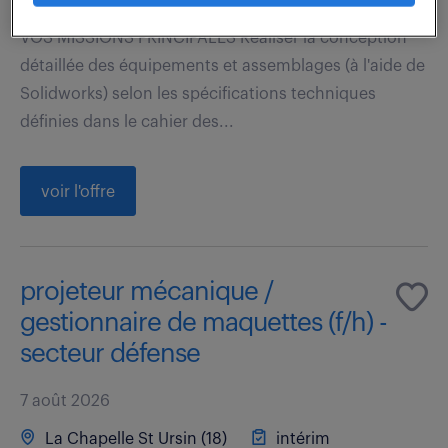
VOS MISSIONS PRINCIPALES Réaliser la conception
détaillée des équipements et assemblages (à l'aide de
Solidworks) selon les spécifications techniques
définies dans le cahier des...
voir l'offre
projeteur mécanique /
gestionnaire de maquettes (f/h) -
secteur défense
7 août 2026
La Chapelle St Ursin (18)
intérim