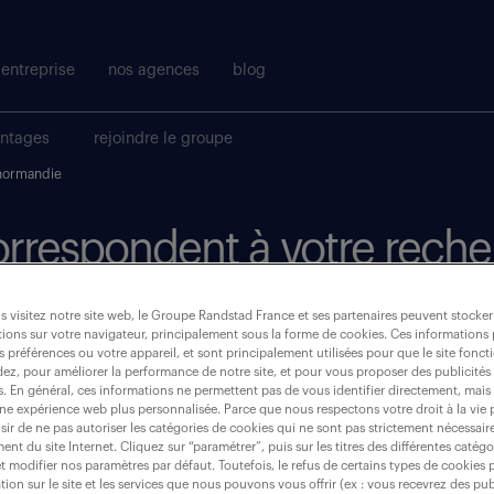
entreprise
nos agences
blog
antages
rejoindre le groupe
normandie
correspondent à votre reche
 visitez notre site web, le Groupe Randstad France et ses partenaires peuvent stocker
où ?
ions sur votre navigateur, principalement sous la forme de cookies. Ces informations
s préférences ou votre appareil, et sont principalement utilisées pour que le site fo
dez, pour améliorer la performance de notre site, et pour vous proposer des publicités 
es. En général, ces informations ne permettent pas de vous identifier directement, mais
une expérience web plus personnalisée. Parce que nous respectons votre droit à la vie 
ir de ne pas autoriser les catégories de cookies qui ne sont pas strictement nécessair
normandie
nt du site Internet. Cliquez sur “paramétrer”, puis sur les titres des différentes catég
et modifier nos paramètres par défaut. Toutefois, le refus de certains types de cookies 
tion sur le site et les services que nous pouvons vous offrir (ex : vous recevrez des pu