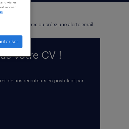
enu via les
 tout moment
ie
fiez vos critères ou créez une alerte email
autoriser
us votre CV !
près de nos recruteurs en postulant par