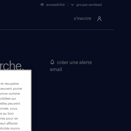
accessibilité
groupe randstad
s'inscrire
rche.
créer une alerte
email
 et récupérer
 peuvent porter
nctionne comme
ciblées sur
 elles peuvent
privée, vous
es au bon
ories pour en
peut affecter
blicités moins