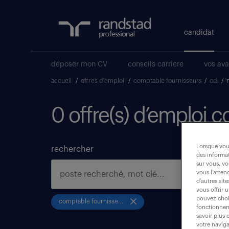
candidat
déposer mon CV
conseils carriere
vos av
accueil
/
offres d'emploi
/
comptable fournisseurs
/
cdi
/
0 offre(s) d’emploi 
Lorsque vous
rechercher
des informat
sur vous, vo
vous l’atten
d’autres sit
vous offrir 
pouvez chois
comptable fournisseurs
fonctionneme
savoir plus 
votre naviga