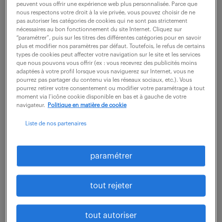
peuvent vous offrir une expérience web plus personnalisée. Parce que
comptable du site , vous travaillez en étroite
nous respectons votre droit à la vie privée, vous pouvez choisir de ne
collaboration avec la Direction Administrative et
pas autoriser les catégories de cookies qui ne sont pas strictement
nécessaires au bon fonctionnement du site Internet. Cliquez sur
Financière. Vous jouez un rôle clé dans la gestion...
“paramétrer”, puis sur les titres des différentes catégories pour en savoir
plus et modifier nos paramètres par défaut. Toutefois, le refus de certains
types de cookies peut affecter votre navigation sur le site et les services
que nous pouvons vous offrir (ex : vous recevrez des publicités moins
voir l'offre
adaptées à votre profil lorsque vous naviguerez sur Internet, vous ne
pourrez pas partager du contenu via les réseaux sociaux, etc.). Vous
pourrez retirer votre consentement ou modifier votre paramétrage à tout
moment via l’icône cookie disponible en bas et à gauche de votre
navigateur.
Politique en matière de cookie
comptable fournisseurs &
Liste de nos partenaires
trésorerie - cdi (f/h)
paramétrer
22 juillet 2026
St Malo (35)
CDI
tout rejeter
30 000 - 32 000 € / an
Au sein de l'équipe comptable et dans un
tout autoriser