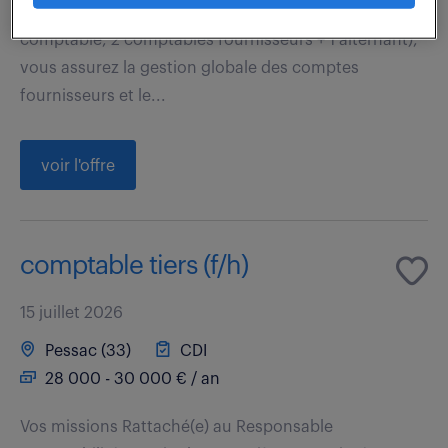
environnement international (1 responsable
comptable, 2 comptables fournisseurs + 1 alternant),
vous assurez la gestion globale des comptes
fournisseurs et le...
voir l'offre
comptable tiers (f/h)
15 juillet 2026
Pessac (33)
CDI
28 000 - 30 000 € / an
Vos missions Rattaché(e) au Responsable