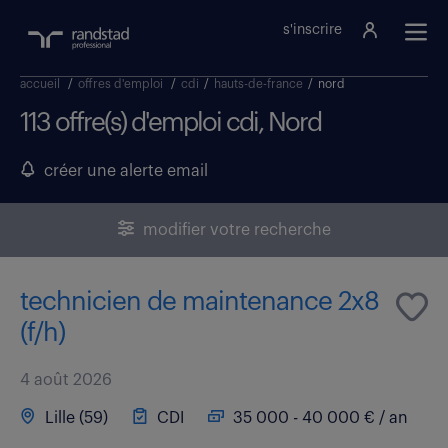
s'inscrire
accueil
/
offres d'emploi
/
cdi
/
hauts-de-france
/
nord
113 offre(s) d'emploi cdi, Nord
créer une alerte email
modifier votre recherche
technicien de maintenance 2x8
(f/h)
4 août 2026
Lille (59)
CDI
35 000 - 40 000 € / an