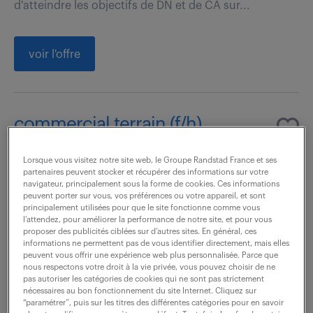
d'atteindre les objectifs de DN et de CA sur...
voir l'offre
commercial terrain (f/h)
29 juillet 2026
Lorsque vous visitez notre site web, le Groupe Randstad France et ses
partenaires peuvent stocker et récupérer des informations sur votre
Lille (59)
CDI
40 000 - 60 000 € / an
navigateur, principalement sous la forme de cookies. Ces informations
peuvent porter sur vous, vos préférences ou votre appareil, et sont
principalement utilisées pour que le site fonctionne comme vous
En charge du développement du chiffre d'affaires et
l’attendez, pour améliorer la performance de notre site, et pour vous
proposer des publicités ciblées sur d’autres sites. En général, ces
de la marge commerciale sur son secteur. Il met en
informations ne permettent pas de vous identifier directement, mais elles
œuvre la politique commerciale de la marque. Suivi
peuvent vous offrir une expérience web plus personnalisée. Parce que
nous respectons votre droit à la vie privée, vous pouvez choisir de ne
clients et développement du chiffre...
pas autoriser les catégories de cookies qui ne sont pas strictement
nécessaires au bon fonctionnement du site Internet. Cliquez sur
“paramétrer”, puis sur les titres des différentes catégories pour en savoir