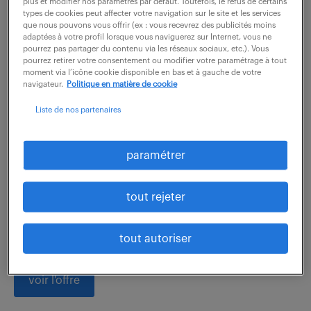
plus et modifier nos paramètres par défaut. Toutefois, le refus de certains
voir l'offre
types de cookies peut affecter votre navigation sur le site et les services
que nous pouvons vous offrir (ex : vous recevrez des publicités moins
adaptées à votre profil lorsque vous naviguerez sur Internet, vous ne
pourrez pas partager du contenu via les réseaux sociaux, etc.). Vous
pourrez retirer votre consentement ou modifier votre paramétrage à tout
moment via l’icône cookie disponible en bas et à gauche de votre
ingénieur antennes (f/h)
navigateur.
Politique en matière de cookie
Liste de nos partenaires
29 juillet 2026
Rosult (59)
CDI
45 000 - 55 000 € / an
paramétrer
Rattaché(e) au département Innovation, vous
apportez votre expertise technique à chaque étape
tout rejeter
de la vie des produits, du support commercial à la
mise en production. Vos missions s'articulent...
tout autoriser
voir l'offre