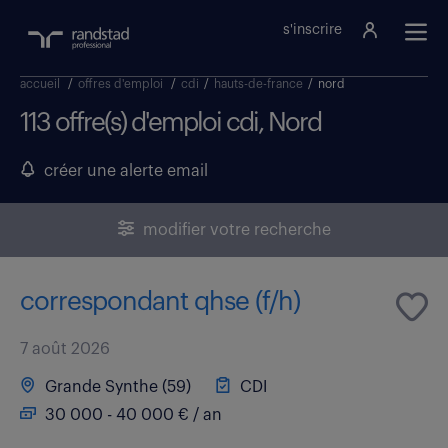
s'inscrire
accueil
/
offres d'emploi
/
cdi
/
hauts-de-france
/
nord
113 offre(s) d'emploi cdi, Nord
créer une alerte email
modifier votre recherche
correspondant qhse (f/h)
7 août 2026
Grande Synthe (59)
CDI
30 000 - 40 000 € / an