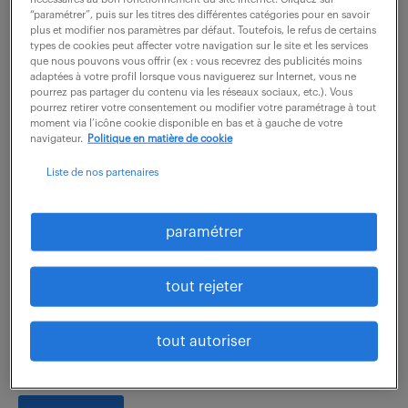
un périmètre régional...
“paramétrer”, puis sur les titres des différentes catégories pour en savoir
plus et modifier nos paramètres par défaut. Toutefois, le refus de certains
types de cookies peut affecter votre navigation sur le site et les services
que nous pouvons vous offrir (ex : vous recevrez des publicités moins
voir l'offre
adaptées à votre profil lorsque vous naviguerez sur Internet, vous ne
pourrez pas partager du contenu via les réseaux sociaux, etc.). Vous
pourrez retirer votre consentement ou modifier votre paramétrage à tout
moment via l’icône cookie disponible en bas et à gauche de votre
navigateur.
Politique en matière de cookie
dispatcher de transport (f/h)
Liste de nos partenaires
7 août 2026
paramétrer
Onnaing (59)
CDI
32 000 € / an
Rattaché(e) au Manager Transport, votre objectif est
tout rejeter
de garantir que chaque magasin reçoive ses
marchandises en temps et en heure, au meilleur coût
tout autoriser
et avec une qualité de service...