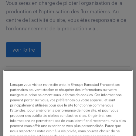
Vous serez en charge de piloter l'organisation de la
production et l'optimisation des flux matières. Au
centre de l'activité du site, vous êtes responsable de
l'ordonnancement de la production via...
voir l'offre
gestionnaire d'équipement (f/h)
Lorsque vous visitez notre site web, le Groupe Randstad France et ses
partenaires peuvent stocker et récupérer des informations sur votre
5 août 2026
navigateur, principalement sous la forme de cookies. Ces informations
peuvent porter sur vous, vos préférences ou votre appareil, et sont
principalement utilisées pour que le site fonctionne comme vous
Arras (62)
CDI
35 000 - 45 000 € / an
l’attendez, pour améliorer la performance de notre site, et pour vous
proposer des publicités ciblées sur d’autres sites. En général, ces
votre mission est d'assurer le suivi technique des
informations ne permettent pas de vous identifier directement, mais elles
peuvent vous offrir une expérience web plus personnalisée. Parce que
équipements et de garantir l'adéquation des moyens
nous respectons votre droit à la vie privée, vous pouvez choisir de ne