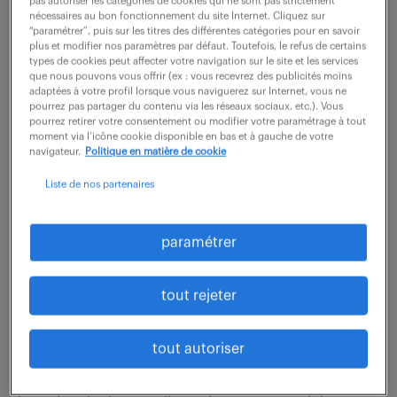
pas autoriser les catégories de cookies qui ne sont pas strictement
humains pour répondre aux exigences des clients et
nécessaires au bon fonctionnement du site Internet. Cliquez sur
aux certifications. Vous êtes le garant de...
“paramétrer”, puis sur les titres des différentes catégories pour en savoir
plus et modifier nos paramètres par défaut. Toutefois, le refus de certains
types de cookies peut affecter votre navigation sur le site et les services
que nous pouvons vous offrir (ex : vous recevrez des publicités moins
voir l'offre
adaptées à votre profil lorsque vous naviguerez sur Internet, vous ne
pourrez pas partager du contenu via les réseaux sociaux, etc.). Vous
pourrez retirer votre consentement ou modifier votre paramétrage à tout
moment via l’icône cookie disponible en bas et à gauche de votre
navigateur.
Politique en matière de cookie
gestionnaire technique de
Liste de nos partenaires
patrimoine immobilier (f/h)
paramétrer
5 août 2026
Paris 06 (75)
CDI
tout rejeter
45 000 - 55 000 € / an
tout autoriser
Rattachement & Cadre de travail Rattaché(e) au
service comptabilité gérance, vous prenez en charge