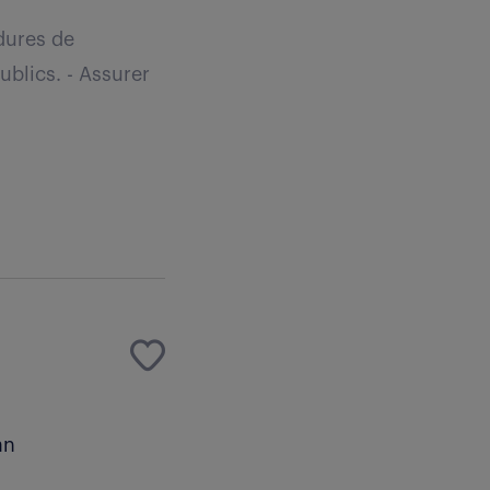
édures de
ublics. - Assurer
an