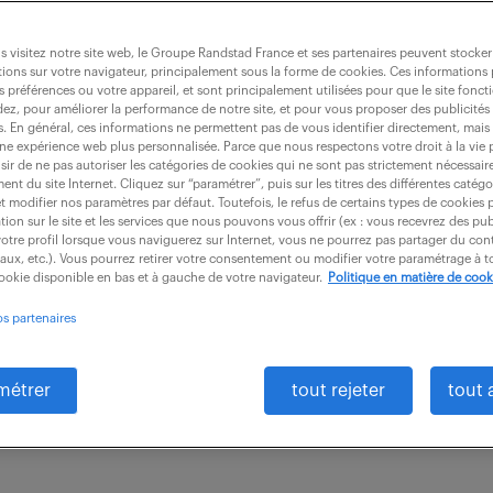
t conception realisation (f/h)
 visitez notre site web, le Groupe Randstad France et ses partenaires peuvent stocker
ions sur votre navigateur, principalement sous la forme de cookies. Ces informations
s préférences ou votre appareil, et sont principalement utilisées pour que le site fo
dez, pour améliorer la performance de notre site, et pour vous proposer des publicités 
es. En général, ces informations ne permettent pas de vous identifier directement, mais
4)
CDI
50 000 - 60 000 € / an
une expérience web plus personnalisée. Parce que nous respectons votre droit à la vie 
ir de ne pas autoriser les catégories de cookies qui ne sont pas strictement nécessair
nt du site Internet. Cliquez sur “paramétrer”, puis sur les titres des différentes catég
responsabilité directe du Directeur des Études de Prix
et modifier nos paramètres par défaut. Toutefois, le refus de certains types de cookies 
tion sur le site et les services que nous pouvons vous offrir (ex : vous recevrez des pu
verse essentielle de Chargé d'affaires / Chef de proj
otre profil lorsque vous naviguerez sur Internet, vous ne pourrez pas partager du cont
iaux, etc.). Vous pourrez retirer votre consentement ou modifier votre paramétrage à
e...
cookie disponible en bas et à gauche de votre navigateur.
Politique en matière de cook
os partenaires
métrer
tout rejeter
tout 