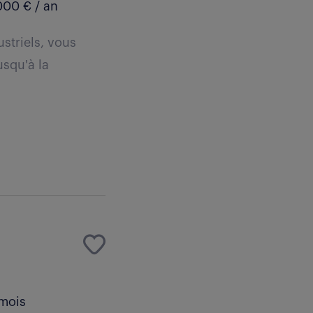
00 € / an
striels, vous
usqu'à la
 mois