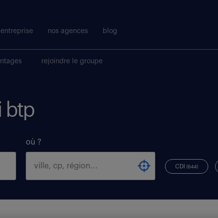
entreprise
nos agences
blog
antages
rejoindre le groupe
i btp
où ?
CDI
(644)