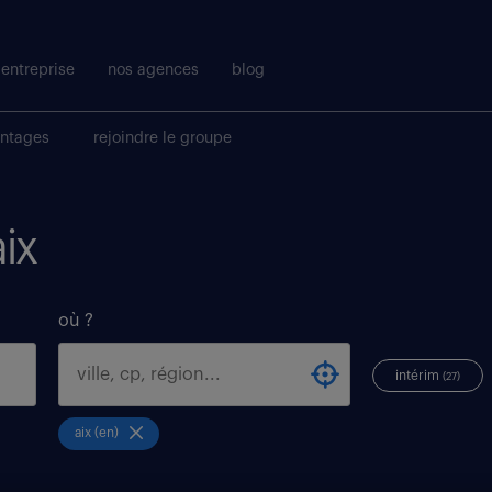
entreprise
nos agences
blog
antages
rejoindre le groupe
aix
où ?
intérim
(27)
aix (en)