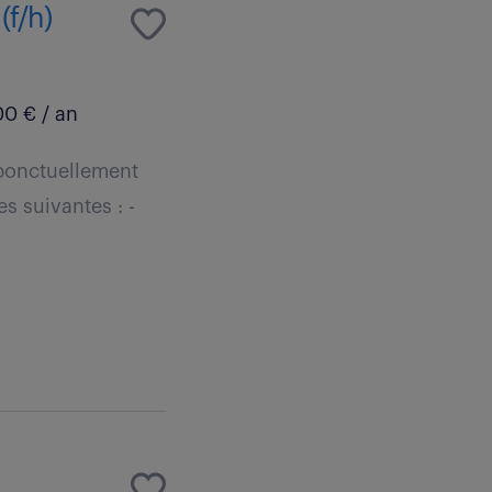
(f/h)
0 € / an
e ponctuellement
s suivantes : -