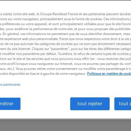
 visitez notre site web, le Groupe Randstad France et ses partenaires peuvent stocker
ions sur votre navigateur, principalement sous la forme de cookies. Ces informations
s préférences ou votre appareil, et sont principalement utilisées pour que le site fo
ur (f/h)
dez, pour améliorer la performance de notre site, et pour vous proposer des publicités 
es. En général, ces informations ne permettent pas de vous identifier directement, mais
une expérience web plus personnalisée. Parce que nous respectons votre droit à la vie 
ir de ne pas autoriser les catégories de cookies qui ne sont pas strictement nécessair
nt du site Internet. Cliquez sur “paramétrer”, puis sur les titres des différentes catég
(73)
intérim
6 mois
30 000 - 35 000 
et modifier nos paramètres par défaut. Toutefois, le refus de certains types de cookies 
tion sur le site et les services que nous pouvons vous offrir (ex : vous recevrez des pu
otre profil lorsque vous naviguerez sur Internet, vous ne pourrez pas partager du cont
u calcul des besoins généré par SAP, vous assurez
iaux, etc.). Vous pourrez retirer votre consentement ou modifier votre paramétrage à
cookie disponible en bas et à gauche de votre navigateur.
Politique en matière de cook
nt des magasins du site pour les familles de produit
os partenaires
es principales sont...
métrer
tout rejeter
tout 