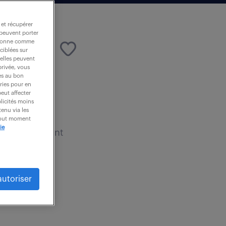
 et récupérer
 peuvent porter
nctionne comme
ciblées sur
 elles peuvent
privée, vous
es au bon
ories pour en
€ / an
peut affecter
blicités moins
enu via les
 tout moment
ie
s qui vous sont
autoriser