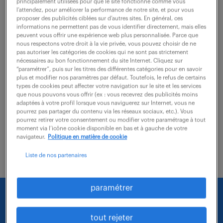
Villemomble (93)
CDI
32 000 € / an
principalement utilisées pour que le site fonctionne comme vous
l’attendez, pour améliorer la performance de notre site, et pour vous
proposer des publicités ciblées sur d’autres sites. En général, ces
Votre rôle s'articule autour de trois piliers majeurs : 1.
informations ne permettent pas de vous identifier directement, mais elles
peuvent vous offrir une expérience web plus personnalisée. Parce que
Exploitation et Relation Client (˜ 40%) Accueil :
nous respectons votre droit à la vie privée, vous pouvez choisir de ne
Assurer l'accueil physique et téléphonique des
pas autoriser les catégories de cookies qui ne sont pas strictement
nécessaires au bon fonctionnement du site Internet. Cliquez sur
clients, prospects et...
“paramétrer”, puis sur les titres des différentes catégories pour en savoir
plus et modifier nos paramètres par défaut. Toutefois, le refus de certains
types de cookies peut affecter votre navigation sur le site et les services
que nous pouvons vous offrir (ex : vous recevrez des publicités moins
voir l'offre
adaptées à votre profil lorsque vous naviguerez sur Internet, vous ne
pourrez pas partager du contenu via les réseaux sociaux, etc.). Vous
pourrez retirer votre consentement ou modifier votre paramétrage à tout
moment via l’icône cookie disponible en bas et à gauche de votre
navigateur.
Politique en matière de cookie
Liste de nos partenaires
paramétrer
Nous faisons le maximum pour trouver un emploi
qui vous correspond parmi nos offres :
tout rejeter