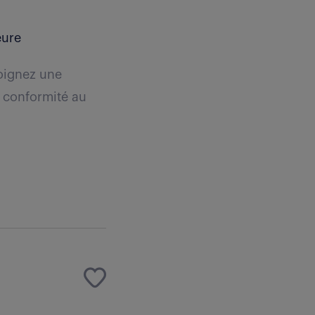
eure
joignez une
 conformité au