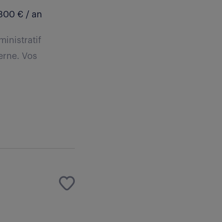
300 € / an
inistratif
erne. Vos