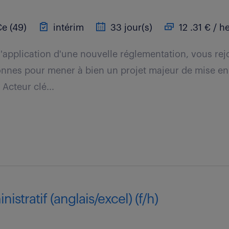
e (49)
intérim
33 jour(s)
12 .31 € / h
l'application d'une nouvelle réglementation, vous re
onnes pour mener à bien un projet majeur de mise en
 Acteur clé...
nistratif (anglais/excel) (f/h)