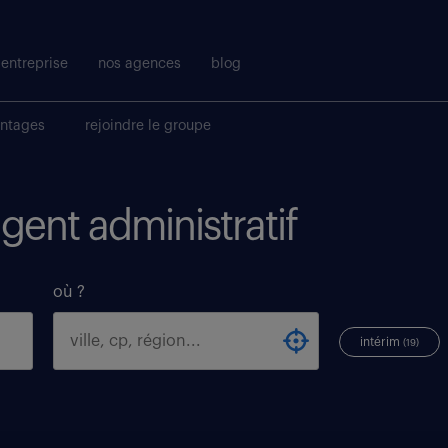
entreprise
nos agences
blog
antages
rejoindre le groupe
agent administratif
où ?
intérim
(19)