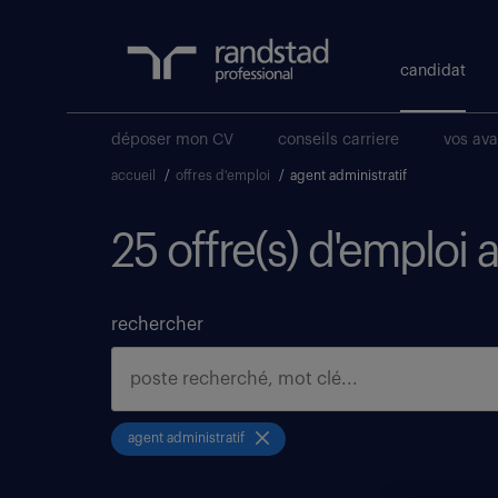
candidat
déposer mon CV
conseils carriere
vos av
accueil
/
offres d'emploi
/
agent administratif
25 offre(s) d'emploi 
rechercher
agent administratif