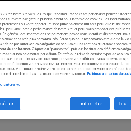
 visitez notre site web, le Groupe Randstad France et ses partenaires peuvent stocker
ions sur votre navigateur, principalement sous la forme de cookies. Ces informations
s préférences ou votre appareil, et sont principalement utilisées pour que le site fo
dministratif(ve) et exploitation (f/h)
dez, pour améliorer la performance de notre site, et pour vous proposer des publicités 
es. En général, ces informations ne permettent pas de vous identifier directement, mais
une expérience web plus personnalisée. Parce que nous respectons votre droit à la vie 
ir de ne pas autoriser les catégories de cookies qui ne sont pas strictement nécessair
nt du site Internet. Cliquez sur “paramétrer”, puis sur les titres des différentes catég
t (92)
CDI
28 000 - 33 000 € / an
et modifier nos paramètres par défaut. Toutefois, le refus de certains types de cookies 
tion sur le site et les services que nous pouvons vous offrir (ex : vous recevrez des pu
otre profil lorsque vous naviguerez sur Internet, vous ne pourrez pas partager du cont
tement au Responsable d'Exploitation et en collaborat
iaux, etc.). Vous pourrez retirer votre consentement ou modifier votre paramétrage à
cookie disponible en bas et à gauche de votre navigateur.
Politique en matière de cook
oitation, vous occupez un poste clé, très opérationne
os partenaires
métrer
tout rejeter
tout 