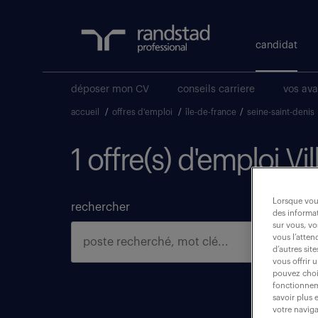
candidat
déposer mon CV
conseils carriere
vos av
accueil
/
offres d'emploi
/
île-de-france
/
seine-saint-denis
1 offre(s) d'emploi V
Lorsque vous
rechercher
des informat
sur vous, vo
vous l’atten
d’autres sit
vous offrir 
pouvez chois
fonctionneme
savoir plus 
votre naviga