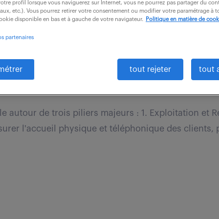
otre profil lorsque vous naviguerez sur Internet, vous ne pourrez pas partager du cont
iaux, etc.). Vous pourrez retirer votre consentement ou modifier votre paramétrage à
cookie disponible en bas et à gauche de votre navigateur.
Politique en matière de cook
os partenaires
tation polyvalent (f/h)
métrer
tout rejeter
tout 
93)
CDI
32 000 € / an
le autour de trois piliers majeurs : 1. Exploitation et R
urer l'accueil physique et téléphonique des clients, p