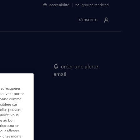
accessibilité
groupe randstad
s'inscrire
créer une alerte
email
 et récupérer
 peuvent porter
nctionne comme
ciblées sur
 elles peuvent
privée, vous
es au bon
ories pour en
peut affecter
blicités moins