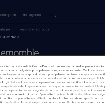
entreprise
nos agences
blog
antages
rejoindre le groupe
/
Villemomble
illemomble
 visitez notre site web, le Groupe Randstad France et ses partenaires peuvent stocker
où ?
ions sur votre navigateur, principalement sous la forme de cookies. Ces informations
s préférences ou votre appareil, et sont principalement utilisées pour que le site fo
dez, pour améliorer la performance de notre site, et pour vous proposer des publicités 
CDI
(1)
es. En général, ces informations ne permettent pas de vous identifier directement, mais
une expérience web plus personnalisée. Parce que nous respectons votre droit à la vie 
ir de ne pas autoriser les catégories de cookies qui ne sont pas strictement nécessair
villemomble (93250)
nt du site Internet. Cliquez sur “paramétrer”, puis sur les titres des différentes catég
et modifier nos paramètres par défaut. Toutefois, le refus de certains types de cookies 
tion sur le site et les services que nous pouvons vous offrir (ex : vous recevrez des pu