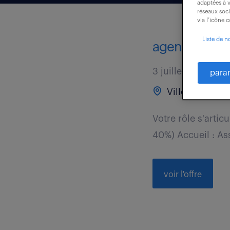
adaptées à v
réseaux soc
via l’icône 
Liste de n
agent d’exploi
3 juillet 2026
para
Villemomble (
Votre rôle s'articu
40%) Accueil : Ass
voir l'offre