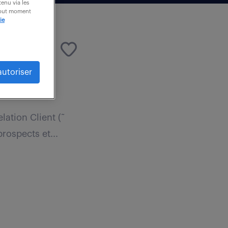
enu via les
 tout moment
ie
autoriser
elation Client (˜
rospects et...