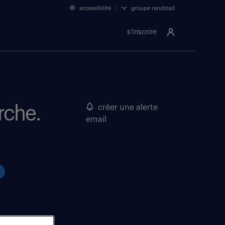
accessibilité
groupe randstad
s'inscrire
rche.
créer une alerte
email