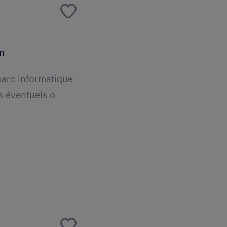
)
an
 parc informatique
s éventuels o