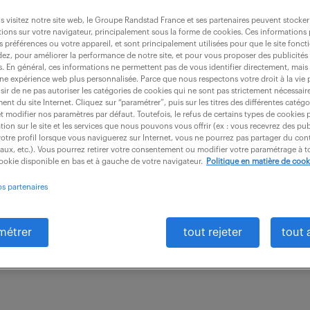
 visitez notre site web, le Groupe Randstad France et ses partenaires peuvent stocker
ions sur votre navigateur, principalement sous la forme de cookies. Ces informations
s préférences ou votre appareil, et sont principalement utilisées pour que le site fo
dez, pour améliorer la performance de notre site, et pour vous proposer des publicités 
r systèmes et réseaux informatique (f/h
es. En général, ces informations ne permettent pas de vous identifier directement, mais
une expérience web plus personnalisée. Parce que nous respectons votre droit à la vie 
ir de ne pas autoriser les catégories de cookies qui ne sont pas strictement nécessair
nt du site Internet. Cliquez sur “paramétrer”, puis sur les titres des différentes catég
et modifier nos paramètres par défaut. Toutefois, le refus de certains types de cookies 
intérim
18 mois
35 000 - 40 000 € / 
tion sur le site et les services que nous pouvons vous offrir (ex : vous recevrez des pu
otre profil lorsque vous naviguerez sur Internet, vous ne pourrez pas partager du cont
iaux, etc.). Vous pourrez retirer votre consentement ou modifier votre paramétrage à
informatique, vous êtes le référent technique sur le 
cookie disponible en bas et à gauche de votre navigateur.
Politique en matière de cook
matérielles et logicielles). Vous identifiez et testez d
os partenaires
métrer
tout rejeter
tout 