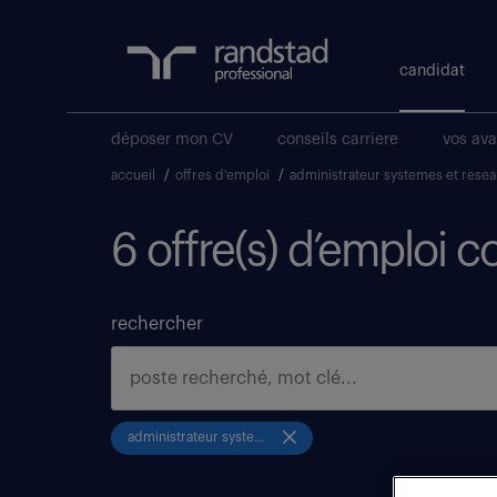
candidat
déposer mon CV
conseils carriere
vos av
accueil
/
offres d'emploi
/
administrateur systemes et resea
6 offre(s) d’emploi 
rechercher
administrateur systemes et reseaux informatique