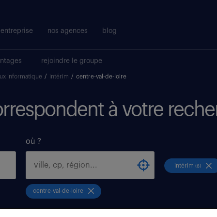
entreprise
nos agences
blog
antages
rejoindre le groupe
ux informatique
/
intérim
/
centre-val-de-loire
correspondent à votre reche
où ?
intérim
(6)
centre-val-de-loire