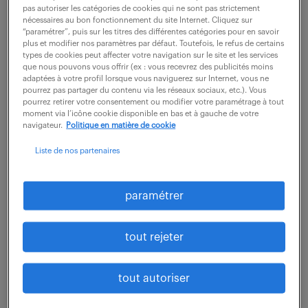
pas autoriser les catégories de cookies qui ne sont pas strictement
Orleans (45)
intérim
18 mois
nécessaires au bon fonctionnement du site Internet. Cliquez sur
“paramétrer”, puis sur les titres des différentes catégories pour en savoir
43 000 € / an
plus et modifier nos paramètres par défaut. Toutefois, le refus de certains
types de cookies peut affecter votre navigation sur le site et les services
que nous pouvons vous offrir (ex : vous recevrez des publicités moins
Dans le cadre d'un renforcement d'équipe et de
adaptées à votre profil lorsque vous naviguerez sur Internet, vous ne
pourrez pas partager du contenu via les réseaux sociaux, etc.). Vous
projets d'envergure, nous recherchons un(e)
pourrez retirer votre consentement ou modifier votre paramétrage à tout
Administrateur(trice) Réseau et Système. Vous
moment via l’icône cookie disponible en bas et à gauche de votre
navigateur.
Politique en matière de cookie
participerez activement aux projets de migration de...
Liste de nos partenaires
voir l'offre
paramétrer
tout rejeter
technicien support wi fi aruba
(f/h)
tout autoriser
28 juillet 2026