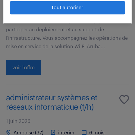
27 000 - 30 000 € / an
tout autoriser
Rattaché à la DSI, vous intégrez une équipe afin de
participer au déploiement et au support de
l'infrastructure. Vous accompagnez les opérations de
mise en service de la solution Wi-Fi Aruba...
voir l'offre
administrateur systèmes et
réseaux informatique (f/h)
1 juin 2026
Amboise (37)
intérim
6 mois