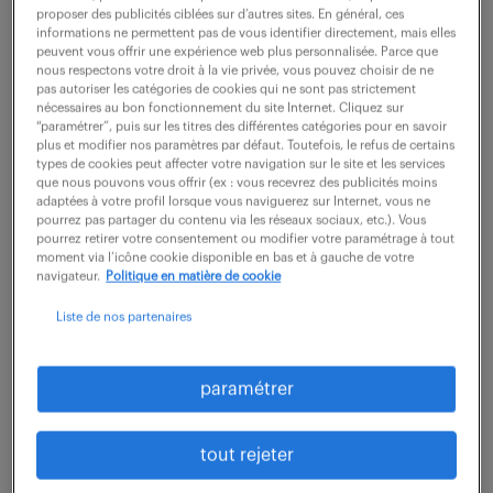
proposer des publicités ciblées sur d’autres sites. En général, ces
35 000 - 40 000 € / an
informations ne permettent pas de vous identifier directement, mais elles
peuvent vous offrir une expérience web plus personnalisée. Parce que
nous respectons votre droit à la vie privée, vous pouvez choisir de ne
Rattaché au pôle informatique, vous êtes le référent
pas autoriser les catégories de cookies qui ne sont pas strictement
technique sur le périmètre des aides techniques
nécessaires au bon fonctionnement du site Internet. Cliquez sur
“paramétrer”, puis sur les titres des différentes catégories pour en savoir
(matérielles et logicielles). Vous identifiez et testez
plus et modifier nos paramètres par défaut. Toutefois, le refus de certains
types de cookies peut affecter votre navigation sur le site et les services
des solutions innovantes en...
que nous pouvons vous offrir (ex : vous recevrez des publicités moins
adaptées à votre profil lorsque vous naviguerez sur Internet, vous ne
pourrez pas partager du contenu via les réseaux sociaux, etc.). Vous
pourrez retirer votre consentement ou modifier votre paramétrage à tout
voir l'offre
moment via l’icône cookie disponible en bas et à gauche de votre
navigateur.
Politique en matière de cookie
Liste de nos partenaires
technicien support wi fi aruba
(f/h)
paramétrer
28 juillet 2026
tout rejeter
Orleans (45)
intérim
6 mois