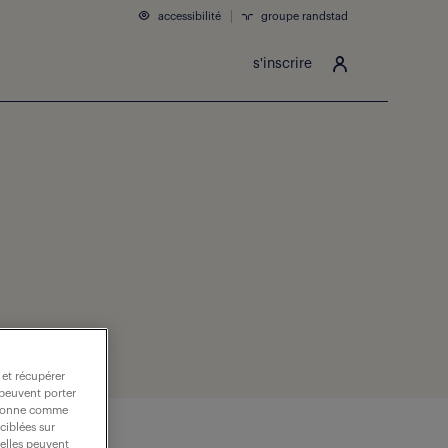
accessibilité
groupe randstad
s'inscrire
 et récupérer
 peuvent porter
nctionne comme
ciblées sur
 elles peuvent