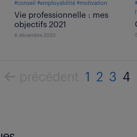
#conseil
#employabilité
#motivation
Vie professionnelle : mes
objectifs 2021
8 décembre 2020
précédent
1
2
3
4
ues