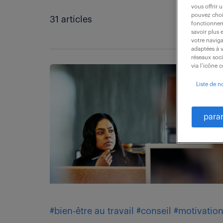
vous offrir 
pouvez chois
31 articles
fonctionneme
savoir plus 
votre naviga
adaptées à v
réseaux soc
via l’icône 
Liste de n
para
#bien-être au travail
#conseil
#motivatio