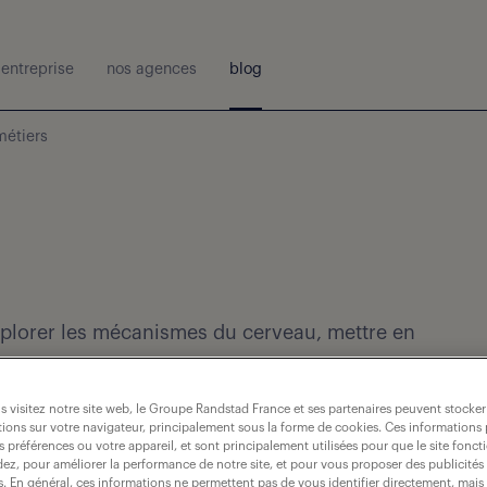
entreprise
nos agences
blog
métiers
xplorer les mécanismes du cerveau, mettre en
rence.
 visitez notre site web, le Groupe Randstad France et ses partenaires peuvent stocker
ions sur votre navigateur, principalement sous la forme de cookies. Ces informations
s préférences ou votre appareil, et sont principalement utilisées pour que le site fo
dez, pour améliorer la performance de notre site, et pour vous proposer des publicités 
es. En général, ces informations ne permettent pas de vous identifier directement, mais