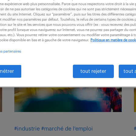
une expérience web plus personnalisée. Parce que nous respectons votre droit à la vie 
ir de ne pas autoriser les catégories de cookies qui ne sont pas strictement nécessair
nt du site Internet. Cliquez sur “paramétrer”, puis sur les titres des différentes catég
et modifier nos paramètres par défaut. Toutefois, le refus de certains types de cookies 
tion sur le site et les services que nous pouvons vous offrir (ex : vous recevrez des pu
otre profil lorsque vous naviguerez sur Internet, vous ne pourrez pas partager du cont
iaux, etc.). Vous pourrez retirer votre consentement ou modifier votre paramétrage à
cookie disponible en bas et à gauche de votre navigateur.
Politique en matière de cook
os partenaires
métrer
tout rejeter
tout 
n
#industrie
#marché de l'emploi