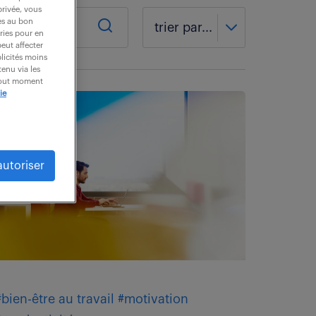
privée, vous
es au bon
trier par...
ories pour en
peut affecter
blicités moins
enu via les
 tout moment
ie
autoriser
#bien-être au travail
#motivation