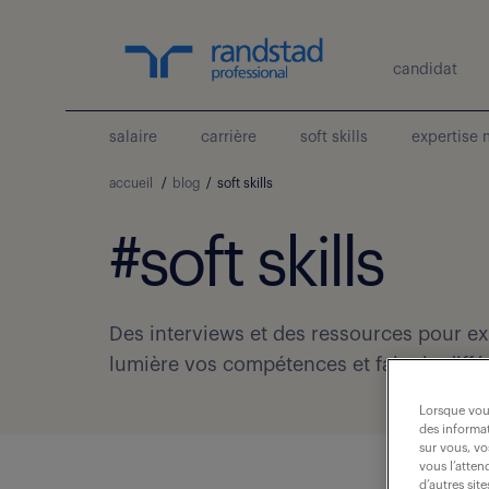
candidat
salaire
carrière
soft skills
expertise 
accueil
/
blog
/
soft skills
#soft skills
Des interviews et des ressources pour e
lumière vos compétences et faire la diffé
Lorsque vous
des informat
sur vous, vo
vous l’atten
d’autres sit