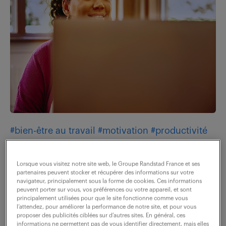
#bien-être au travail
#motivation
#productivité
le cerveau, partisan du moindre
effort - par Lisa Delmoitiez.
Lorsque vous visitez notre site web, le Groupe Randstad France et ses
partenaires peuvent stocker et récupérer des informations sur votre
navigateur, principalement sous la forme de cookies. Ces informations
27 août 2024
peuvent porter sur vous, vos préférences ou votre appareil, et sont
principalement utilisées pour que le site fonctionne comme vous
l’attendez, pour améliorer la performance de notre site, et pour vous
proposer des publicités ciblées sur d’autres sites. En général, ces
informations ne permettent pas de vous identifier directement, mais elles