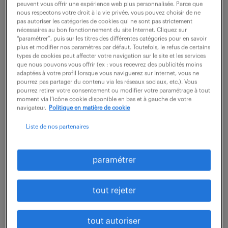
peuvent vous offrir une expérience web plus personnalisée. Parce que
nous respectons votre droit à la vie privée, vous pouvez choisir de ne
pas autoriser les catégories de cookies qui ne sont pas strictement
nécessaires au bon fonctionnement du site Internet. Cliquez sur
“paramétrer”, puis sur les titres des différentes catégories pour en savoir
plus et modifier nos paramètres par défaut. Toutefois, le refus de certains
types de cookies peut affecter votre navigation sur le site et les services
que nous pouvons vous offrir (ex : vous recevrez des publicités moins
adaptées à votre profil lorsque vous naviguerez sur Internet, vous ne
pourrez pas partager du contenu via les réseaux sociaux, etc.). Vous
pourrez retirer votre consentement ou modifier votre paramétrage à tout
moment via l’icône cookie disponible en bas et à gauche de votre
navigateur.
Politique en matière de cookie
1er exemple de compétence CV : l’esprit
Liste de nos partenaires
d’analyse.
paramétrer
Cette compétence est essentielle en entreprise.
Elle permet d’évaluer rapidement une situation
tout rejeter
puis de trouver des solutions à n’importe quel
problème. L’esprit d’analyse et l’analyse de
tout autoriser
données est particulièrement utile pour faire des