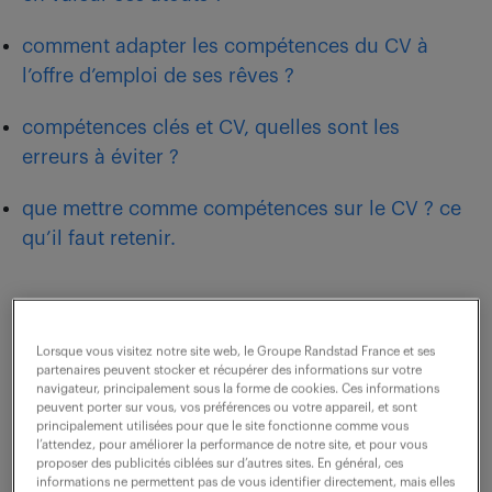
comment adapter les compétences du CV à
l’offre d’emploi de ses rêves ?
compétences clés et CV, quelles sont les
erreurs à éviter ?
que mettre comme compétences sur le CV ? ce
qu’il faut retenir.
quelles sont les 10 savoir-être et
Lorsque vous visitez notre site web, le Groupe Randstad France et ses
savoir-faire à mettre sur le CV ?
partenaires peuvent stocker et récupérer des informations sur votre
navigateur, principalement sous la forme de cookies. Ces informations
peuvent porter sur vous, vos préférences ou votre appareil, et sont
principalement utilisées pour que le site fonctionne comme vous
l’attendez, pour améliorer la performance de notre site, et pour vous
proposer des publicités ciblées sur d’autres sites. En général, ces
informations ne permettent pas de vous identifier directement, mais elles