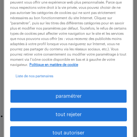
peuvent vous offrir une expérience web plus personnalisée. Parce que
nous respectons votre droit à la vie privée, vous pouvez choisir de ne
pas autoriser les catégories de cookies qui ne sont pas strictement
nécessaires au bon fonctionnement du site Internet. Cliquez sur
“paramétrer”, puis sur les titres des différentes catégories pour en savoir
plus et modifier nos paramètres par défaut. Toutefois, le refus de certains
types de cookies peut affecter votre navigation sur le site et les services
que nous pouvons vous offrir (ex : vous recevrez des publicités moins
adaptées à votre profil lorsque vous naviguerez sur Internet, vous ne
pourrez pas partager du contenu via les réseaux sociaux, etc.). Vous
pourrez retirer votre consentement ou modifier votre paramétrage à tout
moment via l’icône cookie disponible en bas et à gauche de votre
navigateur.
Politique en matière de cookie
quels sont les objectifs de
l’employabilité ?
Liste de nos partenaires
L’employabilité a deux objectifs :
paramétrer
tout rejeter
Vous maintenir dans votre entreprise. On parle
d’employabilité interne. Grâce à votre travail,
votre investissement et votre engagement dans
tout autoriser