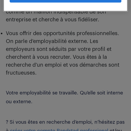
l’organisation, votre employeur vous identifie
comme un maillon indispensable de son
entreprise et cherche à vous fidéliser.
Vous offrir des opportunités professionnelles.
On parle d’employabilité externe. Les
employeurs sont séduits par votre profil et
cherchent à vous recruter. Vous êtes à la
recherche d’un emploi et vos démarches sont
fructueuses.
Votre employabilité se travaille. Qu’elle soit interne
ou externe.
? Si vous êtes en recherche d’emploi, n’hésitez pas
à
créer votre compte Randstad professional
et/ou