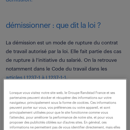
démissionner : que dit la loi ?
La démission est un mode de rupture du contrat
de travail autorisé par la loi. Elle fait partie des cas
de rupture à l’initiative du salarié. On la retrouve
notamment dans le Code du travail dans les
articles L1237-1 à L1237-1-1
.
Lorsque vous visitez notre site web, le Groupe Randstad France et ses
partenaires peuvent stocker et récupérer des informations sur votre
navigateur, principalement sous la forme de cookies. Ces informations
peuvent porter sur vous, vos préférences ou votre appareil, et sont
principalement utilisées pour que le site fonctionne comme vous
l’attendez, pour améliorer la performance de notre site, et pour vous
proposer des publicités ciblées sur d’autres sites. En général, ces
informations ne permettent pas de vous identifier directement, mais elles