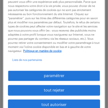
peuvent vous offrir une expérience web plus personnalisée. Parce que
nous respectons votre droit à la vie privée, vous pouvez choisir de ne
pas autoriser les catégories de cookies qui ne sont pas strictement
nécessaires au bon fonctionnement du site Internet. Cliquez sur
“paramétrer”, puis sur les titres des différentes catégories pour en savoir
plus et modifier nos paramètres par défaut. Toutefois, le refus de certains
types de cookies peut affecter votre navigation sur le site et les services
que nous pouvons vous offrir (ex : vous recevrez des publicités moins
adaptées à votre profil lorsque vous naviguerez sur Internet, vous ne
pourrez pas partager du contenu via les réseaux sociaux, etc.). Vous
pourrez retirer votre consentement ou modifier votre paramétrage à tout
? Bon à savoir : à côté de la démission, d’autres
moment via l’icône cookie disponible en bas et à gauche de votre
navigateur.
Politique en matière de cookie
modes de rupture existent. Par exemple, le
licenciement ou la
rupture conventionnelle
.
Liste de nos partenaires
paramétrer
qui peut poser sa démission ?
tout rejeter
Tous les salariés en CDI peuvent
quitter leur travail
.
C’est un droit qui leur est conféré par la loi.
tout autoriser