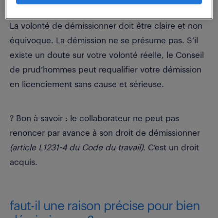
La volonté de démissionner doit être claire et non
équivoque. La démission ne se présume pas. S’il
existe un doute sur votre volonté réelle, le Conseil
de prud’hommes peut requalifier votre démission
en licenciement sans cause et sérieuse.
? Bon à savoir : le collaborateur ne peut pas
renoncer par avance à son droit de démissionner
(article L1231-4 du Code du travail)
. C’est un droit
acquis.
faut-il une raison précise pour bien