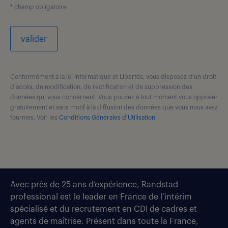
*
champ obligatoire
valider
Conformément à la loi Informatique et Libertés, vous disposez d'un droit
d'accès, de modification, de rectification et de suppression des
données qui vous concernent. Vous pouvez à tout moment vous opposer
gratuitement et sans motif à la diffusion des données que vous nous avez
fournies. Voir les
Conditions Générales d'Utilisation
Avec près de 25 ans d’expérience, Randstad
professional est le leader en France de l’intérim
spécialisé et du recrutement en CDI de cadres et
agents de maîtrise. Présent dans toute la France,