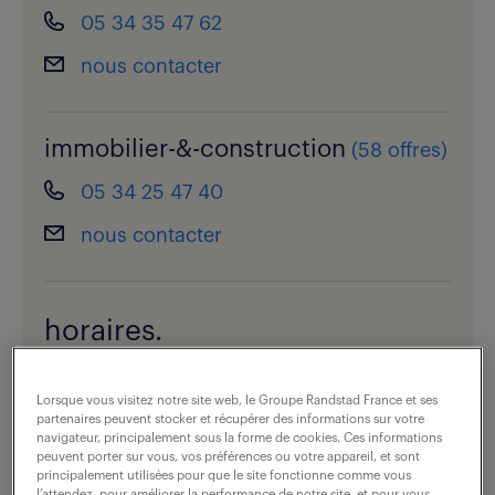
05 34 35 47 62
nous contacter
immobilier-&-construction
(
58 offres
)
05 34 25 47 40
nous contacter
horaires.
fermé
Lorsque vous visitez notre site web, le Groupe Randstad France et ses
voir les horaires
partenaires peuvent stocker et récupérer des informations sur votre
navigateur, principalement sous la forme de cookies. Ces informations
peuvent porter sur vous, vos préférences ou votre appareil, et sont
principalement utilisées pour que le site fonctionne comme vous
l’attendez, pour améliorer la performance de notre site, et pour vous