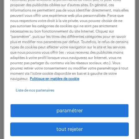
vous êtes recruteur ?
proposer des publicités ciblées sur d’autres sites. En général, ces
informations ne permettent pas de vous identifier directement, mais elles
peuvent vous offrir une expérience web plus personnalisée. Parce que
nous respectons votre droit à la vie privée, vous pouvez choisir de ne
pas autoriser les catégories de cookies qui ne sont pas strictement
dernières offres -
nécessaires au bon fonctionnement du site Internet. Cliquez sur
“paramétrer”, puis sur les titres des différentes catégories pour en savoir
spécialité industrie.
plus et modifier nos paramètres par défaut. Toutefois, le refus de certains
types de cookies peut affecter votre navigation sur le site et les services
que nous pouvons vous offrir (ex : vous recevrez des publicités moins
adaptées à votre profil lorsque vous naviguerez sur Internet, vous ne
pourrez pas partager du contenu via les réseaux sociaux, etc.). Vous
recevoir les offres par mail
pourrez retirer votre consentement ou modifier votre paramétrage à tout
moment via l’icône cookie disponible en bas et à gauche de votre
navigateur.
Politique en matière de cookie
Liste de nos partenaires
paramétrer
TECHNICIEN FORMULATION -
SECTEUR PHARMA (F/H)
tout rejeter
nouveau
7 août 2026