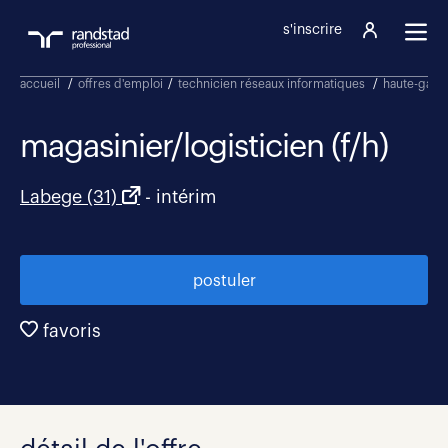
s'inscrire
accueil
/
offres d'emploi
/
technicien réseaux informatiques
/
haute-garo
magasinier/logisticien (f/h)
Labege (31)
- intérim
postuler
favoris