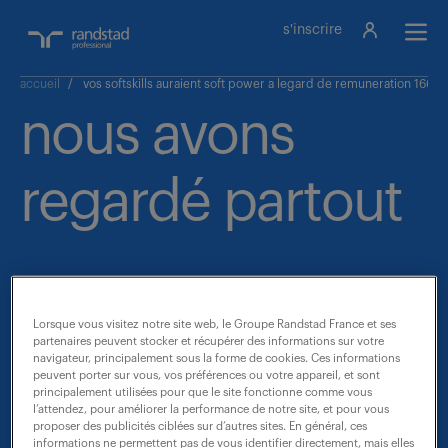
s'inscrire
accueil
/
vos softskills auraient soft power a legard de remuneration 16632
nous avons
regardé partout
mais nous ne
Lorsque vous visitez notre site web, le Groupe Randstad France et ses
partenaires peuvent stocker et récupérer des informations sur votre
navigateur, principalement sous la forme de cookies. Ces informations
trouvons pas
peuvent porter sur vous, vos préférences ou votre appareil, et sont
principalement utilisées pour que le site fonctionne comme vous
l’attendez, pour améliorer la performance de notre site, et pour vous
proposer des publicités ciblées sur d’autres sites. En général, ces
informations ne permettent pas de vous identifier directement, mais elles