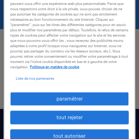
cette page.
peuvent vous offrir une expérience web plus personnalisée. Parce que
nous respectons votre droit à la vie privée, vous pouvez choisir de ne
pas autoriser les catégories de cookies qui ne sont pas strictement
nécessaires au bon fonctionnement du site Internet. Cliquez sur
“paramétrer”, puis sur les titres des différentes catégories pour en savoir
plus et modifier nos paramètres par défaut. Toutefois, le refus de certains
candidat.
types de cookies peut affecter votre navigation sur le site et les services
que nous pouvons vous offrir (ex : vous recevrez des publicités moins
adaptées à votre profil lorsque vous naviguerez sur Internet, vous ne
nos offres d’emploi
pourrez pas partager du contenu via les réseaux sociaux, etc.). Vous
pourrez retirer votre consentement ou modifier votre paramétrage à tout
moment via l’icône cookie disponible en bas et à gauche de votre
navigateur.
Politique en matière de cookie
conseils carrière
Liste de nos partenaires
vos avantages
paramétrer
entreprises.
tout rejeter
intérim
tout autoriser