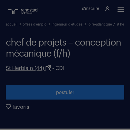
s'inscrire
accueil
/
offres d'emploi
/
ingénieur d'études
/
loire-atlantique
/
st herbl
chef de projets – conception
mécanique (f/h)
St Herblain (44)
- CDI
postuler
favoris