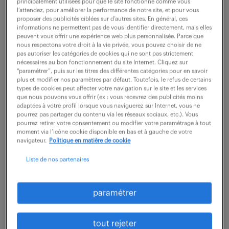
principalement utilisées pour que le site fonctionne comme vous
l’attendez, pour améliorer la performance de notre site, et pour vous
description du poste
proposer des publicités ciblées sur d’autres sites. En général, ces
informations ne permettent pas de vous identifier directement, mais elles
peuvent vous offrir une expérience web plus personnalisée. Parce que
nous respectons votre droit à la vie privée, vous pouvez choisir de ne
Rattaché(e) au Responsable du Bureau d'Études,
pas autoriser les catégories de cookies qui ne sont pas strictement
nécessaires au bon fonctionnement du site Internet. Cliquez sur
vous pilotez des études techniques complètes, de
“paramétrer”, puis sur les titres des différentes catégories pour en savoir
la conception à la livraison. Interlocuteur principal
plus et modifier nos paramètres par défaut. Toutefois, le refus de certains
types de cookies peut affecter votre navigation sur le site et les services
du client et des services internes, vous êtes garant
que nous pouvons vous offrir (ex : vous recevrez des publicités moins
adaptées à votre profil lorsque vous naviguerez sur Internet, vous ne
de la qualité, des délais et de la cohérence
pourrez pas partager du contenu via les réseaux sociaux, etc.). Vous
pourrez retirer votre consentement ou modifier votre paramétrage à tout
technique.
moment via l’icône cookie disponible en bas et à gauche de votre
navigateur.
Politique en matière de cookie
Vos missions principales :
Liste de nos partenaires
Participer à l'avant-projet et accompagner le
service commercial
paramétrer
Superviser les dessinateurs pour produire les plans
techniques
tout rejeter