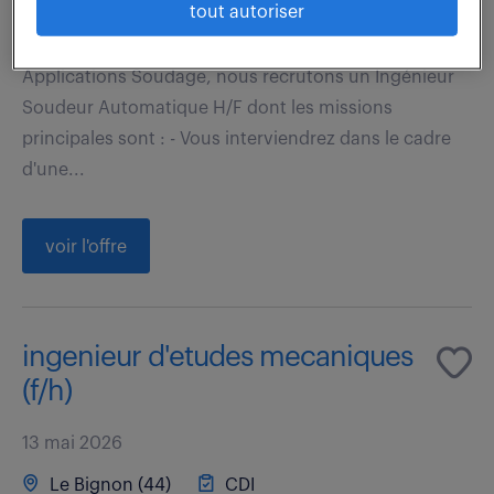
tout autoriser
Afin de renforcer l'équipe au sein du service
Applications Soudage, nous recrutons un Ingénieur
Soudeur Automatique H/F dont les missions
principales sont : - Vous interviendrez dans le cadre
d'une...
voir l'offre
ingenieur d'etudes mecaniques
(f/h)
13 mai 2026
Le Bignon (44)
CDI