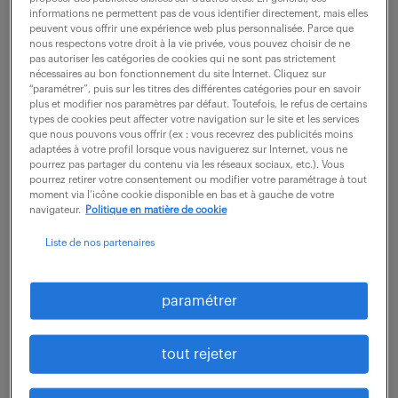
informations ne permettent pas de vous identifier directement, mais elles
peuvent vous offrir une expérience web plus personnalisée. Parce que
Vous réalisez les travaux et les études de Recherche
nous respectons votre droit à la vie privée, vous pouvez choisir de ne
pas autoriser les catégories de cookies qui ne sont pas strictement
et Développement pour la simulation fonctionnelle
nécessaires au bon fonctionnement du site Internet. Cliquez sur
des systèmes d'énergie et de propulsion. Vous
“paramétrer”, puis sur les titres des différentes catégories pour en savoir
plus et modifier nos paramètres par défaut. Toutefois, le refus de certains
produisez des solutions techniques innovantes...
types de cookies peut affecter votre navigation sur le site et les services
que nous pouvons vous offrir (ex : vous recevrez des publicités moins
adaptées à votre profil lorsque vous naviguerez sur Internet, vous ne
pourrez pas partager du contenu via les réseaux sociaux, etc.). Vous
voir l'offre
pourrez retirer votre consentement ou modifier votre paramétrage à tout
moment via l’icône cookie disponible en bas et à gauche de votre
navigateur.
Politique en matière de cookie
Liste de nos partenaires
ingénieur soudeur automatique
(f/h)
paramétrer
24 juin 2026
tout rejeter
Nantes (44)
intérim
12 mois
35 000 € / an