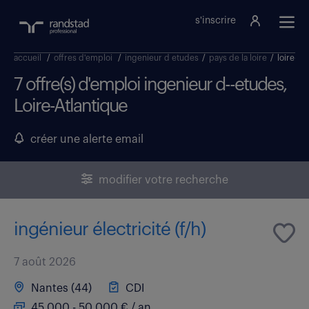
s'inscrire
accueil
/
offres d'emploi
/
ingenieur d etudes
/
pays de la loire
/
loire-at
7 offre(s) d'emploi ingenieur d--etudes,
Loire-Atlantique
créer une alerte email
modifier votre recherche
ingénieur électricité (f/h)
7 août 2026
Nantes (44)
CDI
45 000 - 50 000 € / an