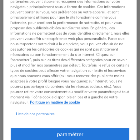
partenaires peuvent stocker et récupérer des informations sur votre
navigateur, principalement sous la forme de cookies. Ces informations
peuvent porter sur vous, vos préférences ou votre appareil, et sont
principalement utilisées pour que le site fonctionne comme vous
En tant que Gestionnaire Maintenance, vos mission
l’attendez, pour améliorer la performance de notre site, et pour vous
seront les suivantes:
proposer des publicités ciblées sur d’autres sites. En général, ces
informations ne permettent pas de vous identifier directement, mais elles
Assurer la mise en œuvre, le pilotage opérationnel
peuvent vous offrir une expérience web plus personnalisée. Parce que
nous respectons votre droit à la vie privée, vous pouvez choisir de ne
et la gestion administrative complète des marchés
pas autoriser les catégories de cookies qui ne sont pas strictement
nécessaires au bon fonctionnement du site Internet. Cliquez sur
de maintenance, de gros entretien et de travaux,
“paramétrer”, puis sur les titres des différentes catégories pour en savoir
en garantissant le respect des procédures d'achat,
plus et modifier nos paramètres par défaut. Toutefois, le refus de certains
types de cookies peut affecter votre navigation sur le site et les services
l'optimisation des prestations et la coordination
que nous pouvons vous offrir (ex : vous recevrez des publicités moins
adaptées à votre profil lorsque vous naviguerez sur Internet, vous ne
efficace avec les directions territoriales et les
pourrez pas partager du contenu via les réseaux sociaux, etc.). Vous
pourrez retirer votre consentement ou modifier votre paramétrage à tout
partenaires.
moment via l’icône cookie disponible en bas et à gauche de votre
navigateur.
Politique en matière de cookie
Missions Principales:
Liste de nos partenaires
1) Gestion et Passation des Marchés
Établir les nouveaux marchés de maintenance (y
paramétrer