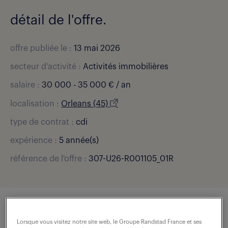
détail de l'offre.
offre publiée le :
13 mai 2026
secteur d’activité :
Activités immobilières
salaire :
30 000 - 35 000 € / an
localisation :
Orleans (45)
type de contrat :
cdi
expérience :
5 année(s)
référence de l'offre :
307-U26-R001105_01R
description du poste
Lorsque vous visitez notre site web, le Groupe Randstad France et ses