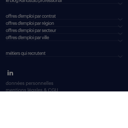
le blog Randstad professional
offres d'emploi par contrat
offres d'emploi par région
offres d'emploi par secteur
offres d’emploi par ville
métiers qui recrutent
données personnelles
mentions légales & CGU
dispositifs d'alerte professionnelle
soyons vigilants
déclaration d'accessibilité : conformité partielle
accessibilité sourds, malentendants, malvoyants
gestion des cookies