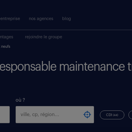
entreprise
nos agences
blog
antages
rejoindre le groupe
 neufs
 responsable maintenance 
où ?
CDI
(44)