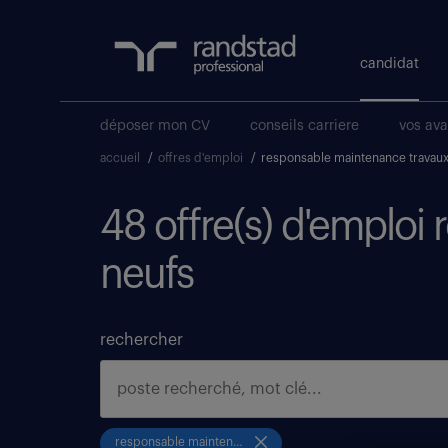
candidat
déposer mon CV
conseils carriere
vos av
accueil
/
offres d'emploi
/
responsable maintenance travaux
48 offre(s) d'emploi
neufs
rechercher
responsable maintenance travaux neufs