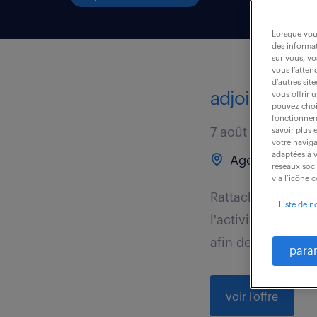
Lorsque vous
des informat
sur vous, vo
vous l’atten
d’autres sit
adjoint direct
vous offrir 
pouvez chois
fonctionneme
7 août 2026
savoir plus 
votre naviga
adaptées à v
Agen (47)
réseaux soc
via l’icône 
Rattaché au Direc
Liste de n
l'activité des age
afin de garantir un
para
voir l'offre