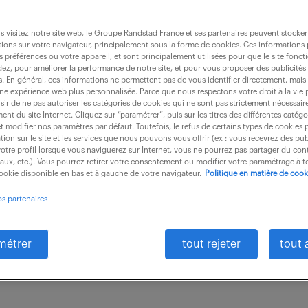
 visitez notre site web, le Groupe Randstad France et ses partenaires peuvent stocker
ions sur votre navigateur, principalement sous la forme de cookies. Ces informations
s préférences ou votre appareil, et sont principalement utilisées pour que le site fo
dez, pour améliorer la performance de notre site, et pour vous proposer des publicités 
es. En général, ces informations ne permettent pas de vous identifier directement, mais
eur travaux (f/h)
une expérience web plus personnalisée. Parce que nous respectons votre droit à la vie 
ir de ne pas autoriser les catégories de cookies qui ne sont pas strictement nécessair
nt du site Internet. Cliquez sur “paramétrer”, puis sur les titres des différentes catég
et modifier nos paramètres par défaut. Toutefois, le refus de certains types de cookies 
tion sur le site et les services que nous pouvons vous offrir (ex : vous recevrez des pu
otre profil lorsque vous naviguerez sur Internet, vous ne pourrez pas partager du cont
CDI
50 000 - 60 000 € / an
iaux, etc.). Vous pourrez retirer votre consentement ou modifier votre paramétrage à
cookie disponible en bas et à gauche de votre navigateur.
Politique en matière de cook
teur travaux national, vous prenez en charge la supe
os partenaires
nces. Vous pilotez et orchestrez l'activité de l'ensem
e...
métrer
tout rejeter
tout 