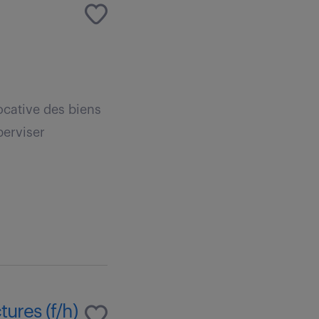
locative des biens
perviser
ures (f/h)