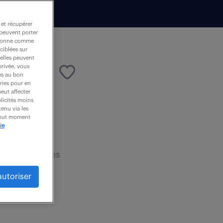
 et récupérer
 peuvent porter
nctionne comme
ciblées sur
 elles peuvent
privée, vous
es au bon
ories pour en
peut affecter
blicités moins
enu via les
 tout moment
ie
rvision de
ble des agences
autoriser