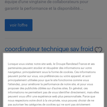
équipe d'une vingtaine de collaborateurs pour
garantir la performance et la disponibilité...
voir l'offre
coordinateur technique sav froid
commercial (f/h)
Lorsque vous visitez notre site web, le Groupe Randstad France et ses
6 août 2026
partenaires peuvent stocker et récupérer des informations sur votre
navigateur, principalement sous la forme de cookies. Ces informations
Antony (92)
CDI
peuvent porter sur vous, vos préférences ou votre appareil, et sont
principalement utilisées pour que le site fonctionne comme vous
38 000 - 45 000 € / an
l’attendez, pour améliorer la performance de notre site, et pour vous
proposer des publicités ciblées sur d’autres sites. En général, ces
informations ne permettent pas de vous identifier directement, mais elles
Référent technique vous pilotez l'installation, la mise
peuvent vous offrir une expérience web plus personnalisée. Parce que
nous respectons votre droit à la vie privée, vous pouvez choisir de ne
en service, la maintenance et le SAV sur tout le
pas autoriser les catégories de cookies qui ne sont pas strictement