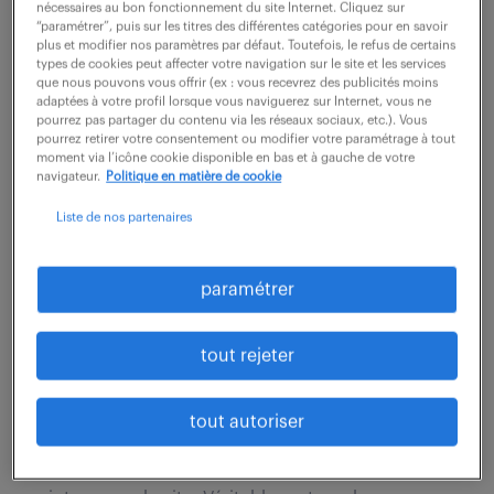
territoire. Ce poste stratégique, au cœur de la
nécessaires au bon fonctionnement du site Internet. Cliquez sur
“paramétrer”, puis sur les titres des différentes catégories pour en savoir
croissance, est un véritable tremplin :...
plus et modifier nos paramètres par défaut. Toutefois, le refus de certains
types de cookies peut affecter votre navigation sur le site et les services
que nous pouvons vous offrir (ex : vous recevrez des publicités moins
adaptées à votre profil lorsque vous naviguerez sur Internet, vous ne
voir l'offre
pourrez pas partager du contenu via les réseaux sociaux, etc.). Vous
pourrez retirer votre consentement ou modifier votre paramétrage à tout
moment via l’icône cookie disponible en bas et à gauche de votre
navigateur.
Politique en matière de cookie
responsable maintenance et
Liste de nos partenaires
travaux neufs (f/h)
paramétrer
6 août 2026
Langon (33)
CDI
tout rejeter
60 000 - 68 000 € / an
tout autoriser
Rattaché(e) au Directeur Technique vous serez
membre du CODIR et vous pilotez l'activité et l'équipe