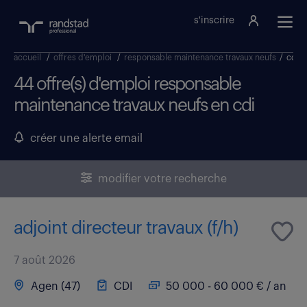
s'inscrire
accueil
/
offres d'emploi
/
responsable maintenance travaux neufs
/
cdi
44 offre(s) d'emploi responsable
maintenance travaux neufs en cdi
créer une alerte email
modifier votre recherche
adjoint directeur travaux (f/h)
7 août 2026
Agen (47)
CDI
50 000 - 60 000 € / an