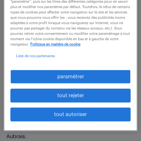
“paramétrer”, puis sur les titres des différentes catégories pour en savoir
plus et modifier nos paramètres par défaut. Toutefois, le refus de certains
types de cookies peut affecter votre navigation sur le site et les services
description du poste
que nous pouvons vous offrir (ex : vous recevrez des publicités moins
adaptées à votre profil lorsque vous naviguerez sur Internet, vous ne
pourrez pas partager du contenu via les réseaux sociaux, etc.). Vous
pourrez retirer votre consentement ou modifier votre paramétrage à tout
Dand le cadre d'un remplacement, vous intégrer
moment via l’icône cookie disponible en bas et à gauche de votre
navigateur.
Politique en matière de cookie
l'équipe Logistique pour vous assurer du pilotage
de la planification de la production.
Liste de nos partenaires
Vous intervenez sur la gestion globale de la chaîne
logistique de demande de rechanges/réparations,
paramétrer
pour un fonctionnement optimal permettant de
satisfaire les utilisateurs et la société.
tout rejeter
Vous mettez à jour les bases de données et outils
digitaux pour les demandes de votre périmètre.
tout autoriser
Cette mission de 7 mois est basée à Fleury-les-
Aubrais.