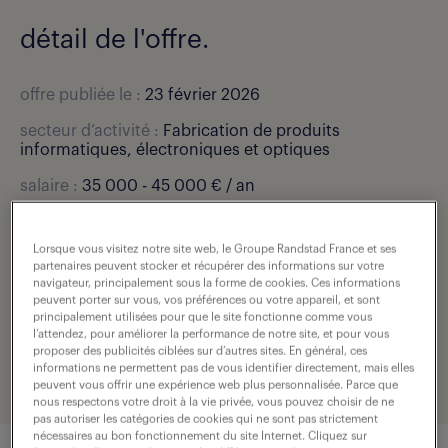
détail de l'offre.
offre publiée le :
23 février 2026
secteur d’activité :
Fabrication de produits
informatiques, électroniques et optiques
salaire :
35 000 - 45 000 € / an
localisation :
Fleury Les Aubrais (45)
Lorsque vous visitez notre site web, le Groupe Randstad France et ses
type de contrat :
intérim
partenaires peuvent stocker et récupérer des informations sur votre
navigateur, principalement sous la forme de cookies. Ces informations
durée :
7 mois
peuvent porter sur vous, vos préférences ou votre appareil, et sont
principalement utilisées pour que le site fonctionne comme vous
expérience :
4 année(s)
l’attendez, pour améliorer la performance de notre site, et pour vous
proposer des publicités ciblées sur d’autres sites. En général, ces
référence de l'offre :
307-U26-0001828_01C
informations ne permettent pas de vous identifier directement, mais elles
peuvent vous offrir une expérience web plus personnalisée. Parce que
nous respectons votre droit à la vie privée, vous pouvez choisir de ne
pas autoriser les catégories de cookies qui ne sont pas strictement
nécessaires au bon fonctionnement du site Internet. Cliquez sur