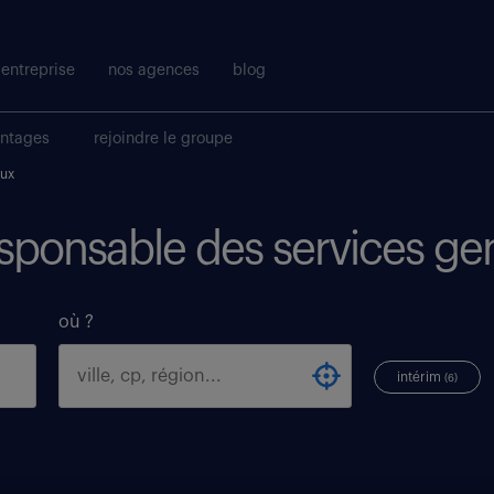
entreprise
nos agences
blog
antages
rejoindre le groupe
aux
responsable des services g
où ?
intérim
(6)