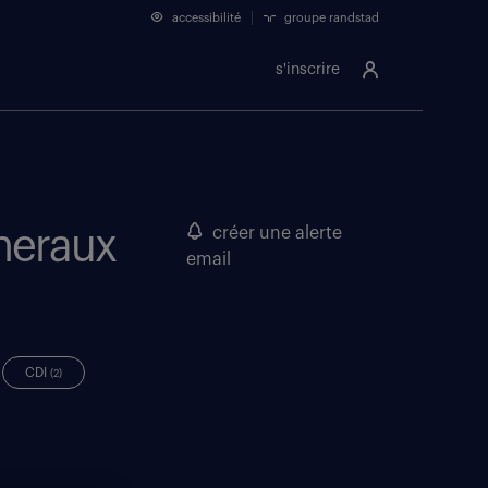
accessibilité
groupe randstad
s'inscrire
eneraux
créer une alerte
email
CDI
(2)