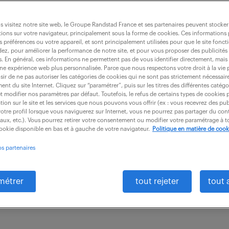
 visitez notre site web, le Groupe Randstad France et ses partenaires peuvent stocker
ions sur votre navigateur, principalement sous la forme de cookies. Ces informations
s préférences ou votre appareil, et sont principalement utilisées pour que le site fo
ervices généraux (f/h) - cdi
dez, pour améliorer la performance de notre site, et pour vous proposer des publicités 
es. En général, ces informations ne permettent pas de vous identifier directement, mais
une expérience web plus personnalisée. Parce que nous respectons votre droit à la vie 
ir de ne pas autoriser les catégories de cookies qui ne sont pas strictement nécessair
nt du site Internet. Cliquez sur “paramétrer”, puis sur les titres des différentes catég
CDI
38 000 - 40 000 € / an
et modifier nos paramètres par défaut. Toutefois, le refus de certains types de cookies 
tion sur le site et les services que nous pouvons vous offrir (ex : vous recevrez des pu
otre profil lorsque vous naviguerez sur Internet, vous ne pourrez pas partager du cont
ection des Ressources Humaines et sous la responsabi
iaux, etc.). Vous pourrez retirer votre consentement ou modifier votre paramétrage à
cookie disponible en bas et à gauche de votre navigateur.
Politique en matière de cook
arge la responsabilité du service Intendance - moy
os partenaires
 équipe...
métrer
tout rejeter
tout 