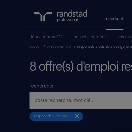
candidat
déposer mon CV
conseils carriere
vos av
accueil
/
offres d'emploi
/
responsable des services gener
8 offre(s) d'emploi 
rechercher
responsable des services generaux