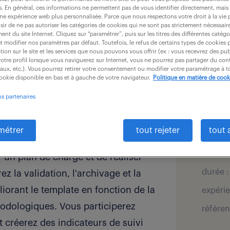
es. En général, ces informations ne permettent pas de vous identifier directement, mais
une expérience web plus personnalisée. Parce que nous respectons votre droit à la vie 
ir de ne pas autoriser les catégories de cookies qui ne sont pas strictement nécessair
nt du site Internet. Cliquez sur “paramétrer”, puis sur les titres des différentes catég
détai
et modifier nos paramètres par défaut. Toutefois, le refus de certains types de cookies 
 est à pourvoir dans le cadre
tion sur le site et les services que nous pouvons vous offrir (ex : vous recevrez des pu
otre profil lorsque vous naviguerez sur Internet, vous ne pourrez pas partager du cont
offre pu
iaux, etc.). Vous pourrez retirer votre consentement ou modifier votre paramétrage à
cookie disponible en bas et à gauche de votre navigateur.
Politique en matière de cook
secteur
ngénieur d'etudes vous piloterez
de mac
os partenaires
 pour les compresseurs et turbines
salaire 
métrer
tout rejeter
tout 
localis
rs BE, d'identifier les priorités
type de
r un plan de charge et de réaliser
durée :
 la validation, l'archivage et la
liorant le template en fonction de la
expérie
thodologiques. Vous participerez
référen
t créerez des indicateurs de suivi