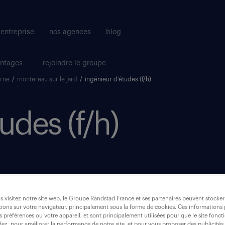
entreprise
nos agences
blog
antages
rejoindre le groupe
arne
/
montereau sur le jard
/
ingénieur d'études (f/h)
udes (f/h)
 visitez notre site web, le Groupe Randstad France et ses partenaires peuvent stocker
ions sur votre navigateur, principalement sous la forme de cookies. Ces informations
s préférences ou votre appareil, et sont principalement utilisées pour que le site fo
dez, pour améliorer la performance de notre site, et pour vous proposer des publicités 