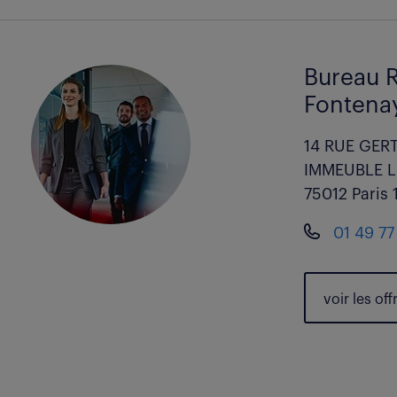
Bureau R
Fontenay
14 RUE GER
IMMEUBLE L
75012 Paris 
01 49 77
voir les
off