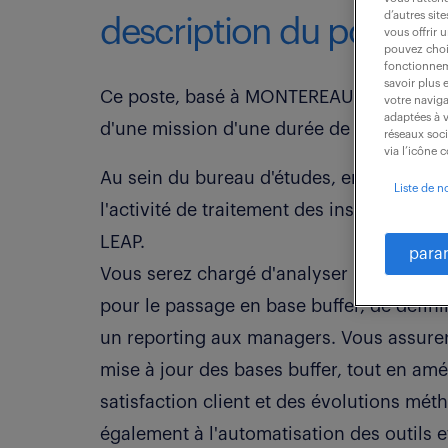
d’autres sit
description du poste
vous offrir 
pouvez chois
fonctionneme
savoir plus 
Ce poste, basé à MONTEREAU SUR LE JARD
votre naviga
adaptées à v
d'une mission d'une durée de 18mois.
réseaux soc
via l’icône 
Au sein du bureau d'études, en tant qu'i
Liste de n
l'activité de traitement des instructions
LEAP.
para
Vous serez chargé d'analyser les indicateu
pour le passage en base buffer, de défini
un reporting aux managers. Vous assurerez
mise à jour des bases buffer, tout en amé
satisfaction client et des évolutions mé
également à l'automatisation des outils e