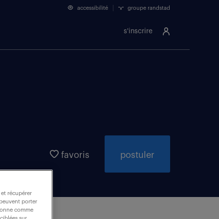
accessibilité
groupe randstad
s'inscrire
favoris
postuler
 et récupérer
 peuvent porter
nctionne comme
ciblées sur