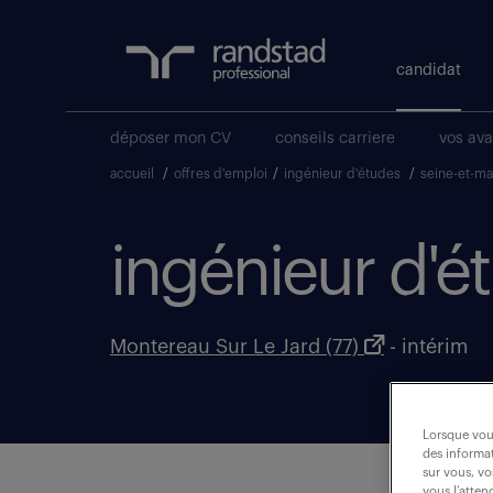
candidat
déposer mon CV
conseils carriere
vos av
accueil
/
offres d'emploi
/
ingénieur d'études
/
seine-et-m
ingénieur d'ét
Montereau Sur Le Jard (77)
- intérim
Lorsque vous
des informat
sur vous, vo
vous l’atten