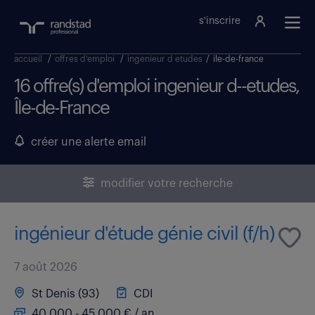
s'inscrire
accueil
/
offres d'emploi
/
ingenieur d etudes
/
ile-de-france
16 offre(s) d'emploi ingenieur d--etudes,
Île-de-France
créer une alerte email
modifier votre recherche
ingénieur d'étude génie civil (f/h)
7 août 2026
St Denis (93)
CDI
40 000 - 45 000 € / an