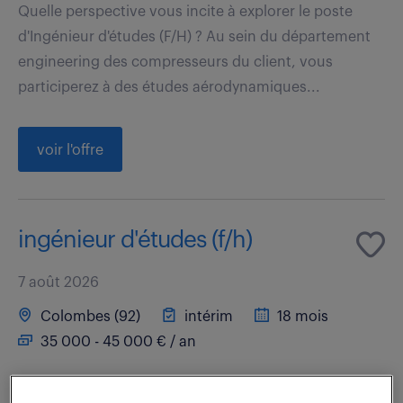
Quelle perspective vous incite à explorer le poste
d'Ingénieur d'études (F/H) ? Au sein du département
engineering des compresseurs du client, vous
participerez à des études aérodynamiques...
voir l'offre
ingénieur d'études (f/h)
7 août 2026
Colombes (92)
intérim
18 mois
35 000 - 45 000 € / an
Que diriez-vous de transformer vos idées novatrices