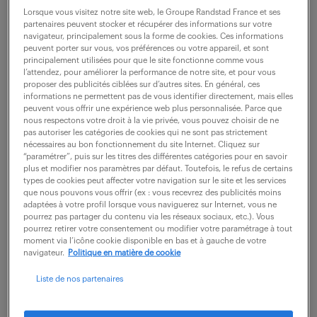
en solutions en tant qu'Ingénieur d'études (F/H) ?
Lorsque vous visitez notre site web, le Groupe Randstad France et ses
Vous êtes invité à participer au développement et à
partenaires peuvent stocker et récupérer des informations sur votre
navigateur, principalement sous la forme de cookies. Ces informations
l'analyse de nouveaux matériaux...
peuvent porter sur vous, vos préférences ou votre appareil, et sont
principalement utilisées pour que le site fonctionne comme vous
l’attendez, pour améliorer la performance de notre site, et pour vous
proposer des publicités ciblées sur d’autres sites. En général, ces
voir l'offre
informations ne permettent pas de vous identifier directement, mais elles
peuvent vous offrir une expérience web plus personnalisée. Parce que
nous respectons votre droit à la vie privée, vous pouvez choisir de ne
pas autoriser les catégories de cookies qui ne sont pas strictement
nécessaires au bon fonctionnement du site Internet. Cliquez sur
“paramétrer”, puis sur les titres des différentes catégories pour en savoir
ingénieur d'étude génie civil (f/h)
plus et modifier nos paramètres par défaut. Toutefois, le refus de certains
types de cookies peut affecter votre navigation sur le site et les services
que nous pouvons vous offrir (ex : vous recevrez des publicités moins
6 août 2026
adaptées à votre profil lorsque vous naviguerez sur Internet, vous ne
pourrez pas partager du contenu via les réseaux sociaux, etc.). Vous
St Denis (93)
CDI
pourrez retirer votre consentement ou modifier votre paramétrage à tout
moment via l’icône cookie disponible en bas et à gauche de votre
40 000 - 45 000 € / an
navigateur.
Politique en matière de cookie
Rattaché(e) directement au Responsable du Service
Liste de nos partenaires
Technique et intégré(e) au sein d'une équipe à taille