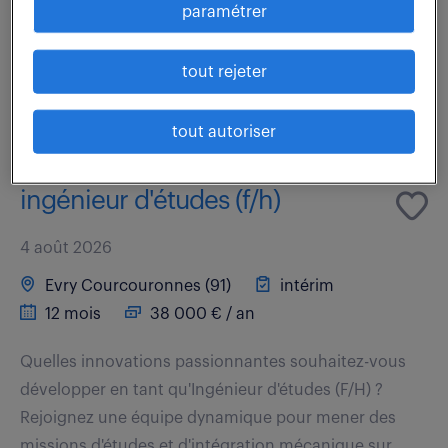
humaine (7 à 8 personnes), vous êtes le garant de la
paramétrer
faisabilité technique et de la...
tout rejeter
voir l'offre
tout autoriser
ingénieur d'études (f/h)
4 août 2026
Evry Courcouronnes (91)
intérim
12 mois
38 000 € / an
Quelles innovations passionnantes souhaitez-vous
développer en tant qu'Ingénieur d'études (F/H) ?
Rejoignez une équipe dynamique pour mener des
missions d'études et d'intégration mécanique sur...