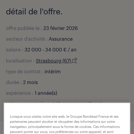
détail de l'offre.
offre publiée le :
23 février 2026
secteur d’activité :
Assurance
salaire :
32 000 - 34 000 € / an
localisation :
Strasbourg (67)
type de contrat :
intérim
durée :
2 mois
expérience :
1 année(s)
référence de l'offre :
307-O24-0001977_01C
Lorsque vous visitez notre site web, le Groupe Randstad France et ses
partenaires peuvent stocker et récupérer des informations sur votre
navigateur, principalement sous la forme de cookies. Ces informations
peuvent porter sur vous, vos préférences ou votre appareil, et sont