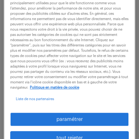
principalement utilisées pour que le site fonctionne comme vous
description du poste
l’attendez, pour améliorer la performance de notre site, et pour vous
proposer des publicités ciblées sur d’autres sites. En général, ces
informations ne permettent pas de vous identifier directement, mais elles
peuvent vous offrir une expérience web plus personnalisée. Parce que
Quels défis passionnants réserve le poste de
nous respectons votre droit à la vie privée, vous pouvez choisir de ne
pas autoriser les catégories de cookies qui ne sont pas strictement
Gestionnaire d'assurances protection juridique
nécessaires au bon fonctionnement du site Internet. Cliquez sur
“paramétrer”, puis sur les titres des différentes catégories pour en savoir
(F/H) pour vous ?
plus et modifier nos paramètres par défaut. Toutefois, le refus de certains
types de cookies peut affecter votre navigation sur le site et les services
Notre client recherche un professionnel pour
que nous pouvons vous offrir (ex : vous recevrez des publicités moins
assurer la gestion et l'administration des dossiers
adaptées à votre profil lorsque vous naviguerez sur Internet, vous ne
pourrez pas partager du contenu via les réseaux sociaux, etc.). Vous
d'assurance de protection juridique au sein de son
pourrez retirer votre consentement ou modifier votre paramétrage à tout
moment via l’icône cookie disponible en bas et à gauche de votre
établissement.
navigateur.
Politique en matière de cookie
Liste de nos partenaires
- Analyser et traiter les demandes juridiques des
assurés avec rigueur et précision
- Assurer la communication téléphonique pour
paramétrer
conseiller les clients en matière de protection
juridique
tout rejeter