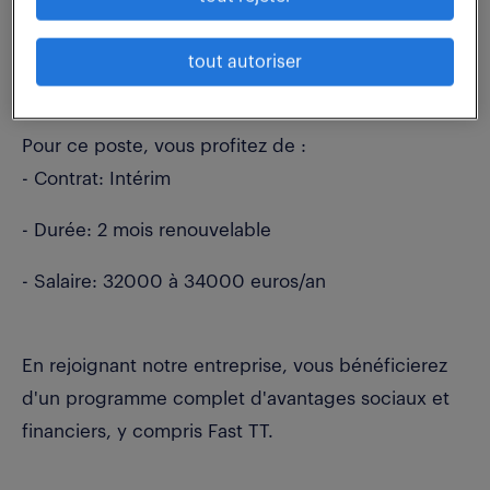
- Collaborer avec les équipes pour assurer la
conformité des processus et des procédures
tout autoriser
administratives
Pour ce poste, vous profitez de :
- Contrat: Intérim
- Durée: 2 mois renouvelable
- Salaire: 32000 à 34000 euros/an
En rejoignant notre entreprise, vous bénéficierez
d'un programme complet d'avantages sociaux et
financiers, y compris Fast TT.