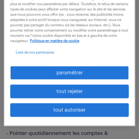
description du poste
plus et modifier nos paramètres par défaut. Toutefois, le refus de certains
types de cookies peut affecter votre navigation sur le site et les services
que nous pouvons vous offrir (ex : vous recevrez des publicités moins
adaptées à votre profil lorsque vous naviguerez sur Internet, vous ne
Sous la supervision du responsable comptable et
pourrez pas partager du contenu via les réseaux sociaux, etc.). Vous
pourrez retirer votre consentement ou modifier votre paramétrage à tout
rattaché(e) à une équipe d'une vingtaine de
moment via l’icône cookie disponible en bas et à gauche de votre
navigateur.
Politique en matière de cookie
collaborateurs, vous contribuerez activement à la
production des données comptables, en veillant
Liste de nos partenaires
au respect des processus du Centre de Services
Partagés (CSP) comptable.
paramétrer
A ce titre, vos missions principales sont les
tout rejeter
suivantes :
Réaliser les opérations de comptabilité bancaire
tout autoriser
relevant de votre périmètre :
- Pointer quotidiennement les comptes &