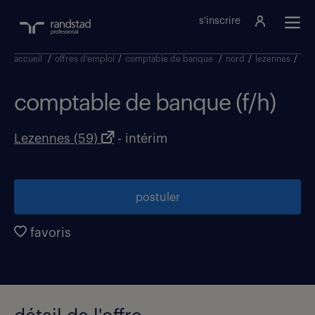
s'inscrire
accueil
/
offres d'emploi
/
comptable de banque
/
nord
/
lezennes
/
com
comptable de banque (f/h)
Lezennes (59)
- intérim
postuler
favoris