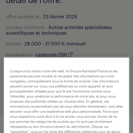
détail de l'offre.
offre publiée le :
23 février 2026
secteur d’activité :
Autres activités spécialisées,
scientifiques et techniques
salaire :
28 000 - 31 000 € mensuel
localisation :
Lezennes (59)
type de contrat :
intérim
Lorsque vous visitez notre site web, le Groupe Randstad France et ses
durée :
18 mois
partenaires peuvent stocker et récupérer des informations sur votre
navigateur, principalement sous la forme de cookies. Ces informations
expérience :
3 année(s)
peuvent porter sur vous, vos préférences ou votre appareil, et sont
principalement utilisées pour que le site fonctionne comme vous
l’attendez, pour améliorer la performance de notre site, et pour vous
référence de l'offre :
307-O16-0000987_01C
proposer des publicités ciblées sur d’autres sites. En général, ces
informations ne permettent pas de vous identifier directement, mais elles
peuvent vous offrir une expérience web plus personnalisée. Parce que
nous respectons votre droit à la vie privée, vous pouvez choisir de ne
pas autoriser les catégories de cookies qui ne sont pas strictement
nécessaires au bon fonctionnement du site Internet. Cliquez sur
“paramétrer”, puis sur les titres des différentes catégories pour en savoir