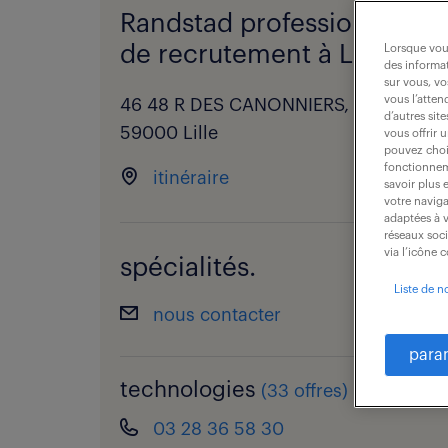
Randstad professional - a
de recrutement à Lille.
Lorsque vous
des informat
sur vous, vo
vous l’atten
46 48 R DES CANONNIERS,
d’autres sit
59000 Lille
vous offrir 
pouvez chois
fonctionneme
itinéraire
savoir plus 
votre naviga
adaptées à v
réseaux soc
via l’icône 
spécialités.
Liste de n
nous contacter
para
technologies
(
33 offres
)
03 28 36 58 30