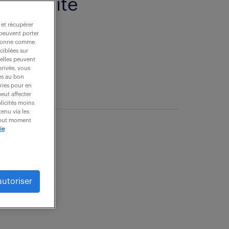
spécialité
nance.
 et récupérer
 peuvent porter
nctionne comme
ciblées sur
 elles peuvent
privée, vous
es au bon
ories pour en
peut affecter
blicités moins
enu via les
 tout moment
ie
autoriser