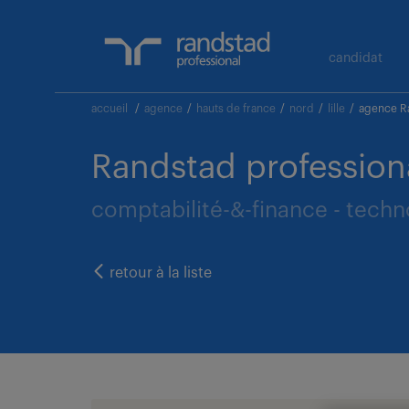
candidat
accueil
/
agence
/
hauts de france
/
nord
/
lille
/
agence Ra
Randstad professiona
comptabilité-&-finance - techn
retour à la liste