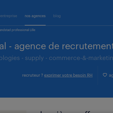
entreprise
nos agences
blog
ndstad professional Lille
l - agence de recrutement 
ologies - supply - commerce-&-marketing 
recruteur ?
exprimer votre besoin RH
ag