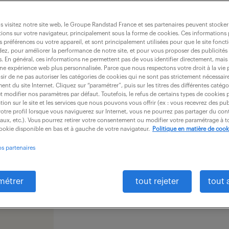
dernières offres - 
gence
comptabilité-&-fi
 visitez notre site web, le Groupe Randstad France et ses partenaires peuvent stocker
ions sur votre navigateur, principalement sous la forme de cookies. Ces informations
s préférences ou votre appareil, et sont principalement utilisées pour que le site fo
dez, pour améliorer la performance de notre site, et pour vous proposer des publicités 
es. En général, ces informations ne permettent pas de vous identifier directement, mais
une expérience web plus personnalisée. Parce que nous respectons votre droit à la vie 
recevoir les offres par mail
ir de ne pas autoriser les catégories de cookies qui ne sont pas strictement nécessair
nt du site Internet. Cliquez sur “paramétrer”, puis sur les titres des différentes catég
et modifier nos paramètres par défaut. Toutefois, le refus de certains types de cookies 
tion sur le site et les services que nous pouvons vous offrir (ex : vous recevrez des pu
otre profil lorsque vous naviguerez sur Internet, vous ne pourrez pas partager du cont
iaux, etc.). Vous pourrez retirer votre consentement ou modifier votre paramétrage à
cookie disponible en bas et à gauche de votre navigateur.
Politique en matière de cook
Aucune offre disponible.
os partenaires
métrer
tout rejeter
tout 