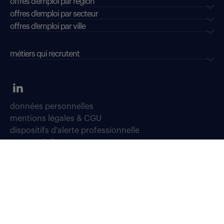
offres d'emploi par région
offres d'emploi par secteur
offres d’emploi par ville
métiers qui recrutent
données personnelles
mentions légales & CGU
dispositifs d'alerte professionnelle
soyons vigilants
déclaration d'accessibilité : conformité partielle
accessibilité sourds, malentendants, malvoyants
gestion des cookies
plan du site
Select TT, Société par actions simplifiées unipersonnelle immatriculée
au Registre du Commerce et des Sociétés de Bobigny sous le numéro
304 381 379.