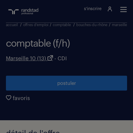
s'inscrire
accueil
/
offres d'emploi
/
comptable
/
bouches-du-rhône
/
marseille 10
comptable (f/h)
Marseille 10 (13)
- CDI
postuler
favoris