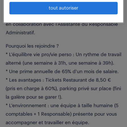
- Clôtures & Bilans : Analyse budgétaire,
tout autoriser
justification des comptes et préparation des bilans
en collaboration avec l'Assistante du Responsable
Administratif.
Pourquoi les rejoindre ?
* L'équilibre vie pro/vie perso : Un rythme de travail
alterné (une semaine à 31h, une semaine à 39h).
* Une prime annuelle de 65% d'un mois de salaire.
* Les avantages : Tickets Restaurant de 8,50 €
(pris en charge à 60%), parking privé sur place (fini
la galère pour se garer !).
* L'environnement : une équipe à taille humaine (5
comptables + 1 Responsable) présente pour vous
accompagner et travailler en équipe.