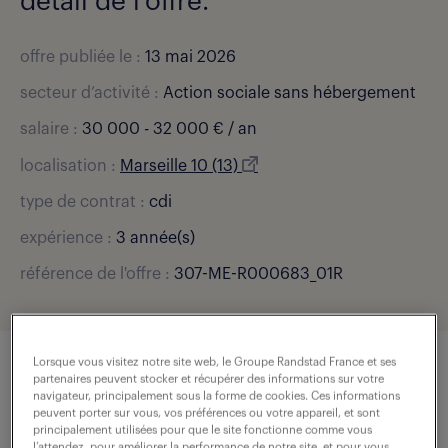
détail de l'offre.
offre publiée le :
13 mai 2026
secteur d’activité :
Action sociale sans hébergement
salaire :
30 000 - 32 000 € / an
localisation :
Marseille 10 (13)
type de contrat :
cdi
expérience :
3 année(s)
référence de l'offre :
307-ME-R000683_01R
Lorsque vous visitez notre site web, le Groupe Randstad France et ses
partenaires peuvent stocker et récupérer des informations sur votre
description du poste
navigateur, principalement sous la forme de cookies. Ces informations
peuvent porter sur vous, vos préférences ou votre appareil, et sont
principalement utilisées pour que le site fonctionne comme vous
l’attendez, pour améliorer la performance de notre site, et pour vous