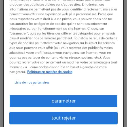
proposer des publicités ciblées sur d’autres sites. En général, ces
Au sein d'un pôle de 6 comptables et en lien avec
informations ne permettent pas de vous identifier directement, mais elles
les gestionnaires de paie, vous prenez en charge
peuvent vous offrir une expérience web plus personnalisée. Parce que
nous respectons votre droit à la vie privée, vous pouvez choisir de ne
la gestion comptable de plusieurs associations.
pas autoriser les catégories de cookies qui ne sont pas strictement
nécessaires au bon fonctionnement du site Internet. Cliquez sur
Votre quotidien sera rythmé par des missions
“paramétrer”, puis sur les titres des différentes catégories pour en savoir
plus et modifier nos paramètres par défaut. Toutefois, le refus de certains
variées :
types de cookies peut affecter votre navigation sur le site et les services
que nous pouvons vous offrir (ex : vous recevrez des publicités moins
- Gestion courante : Tenue complète de la
adaptées à votre profil lorsque vous naviguerez sur Internet, vous ne
comptabilité (achats, ventes, banque, caisse) et
pourrez pas partager du contenu via les réseaux sociaux, etc.). Vous
pourrez retirer votre consentement ou modifier votre paramétrage à tout
rapprochements bancaires.
moment via l’icône cookie disponible en bas et à gauche de votre
navigateur.
Politique en matière de cookie
- Trésorerie & Règlements : Préparation des
virements fournisseurs, gestion des chèques et
Liste de nos partenaires
établissement de la synthèse de trésorerie
hebdomadaire.
paramétrer
- Cycle Client : Facturation, prélèvements, suivi
des soldes et reporting mensuel aux directeurs
tout rejeter
d'établissements.