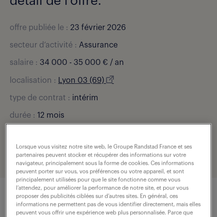
détail de l'offre.
offre publiée le :
23 février 2026
secteur d’activité :
Assurance
salaire :
34 000 - 35 000 € / an
localisation :
Lyon 03 (69)
type de contrat :
intérim
durée :
12 mois
expérience :
2 année(s)
Lorsque vous visitez notre site web, le Groupe Randstad France et ses
référence de l'offre :
307-BUA-0002472_01C
partenaires peuvent stocker et récupérer des informations sur votre
navigateur, principalement sous la forme de cookies. Ces informations
peuvent porter sur vous, vos préférences ou votre appareil, et sont
principalement utilisées pour que le site fonctionne comme vous
l’attendez, pour améliorer la performance de notre site, et pour vous
proposer des publicités ciblées sur d’autres sites. En général, ces
informations ne permettent pas de vous identifier directement, mais elles
description du poste
peuvent vous offrir une expérience web plus personnalisée. Parce que