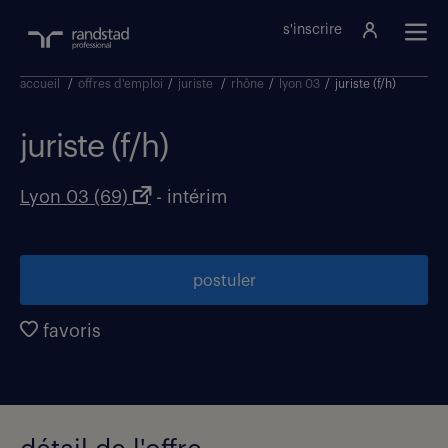
s'inscrire
accueil
/
offres d'emploi
/
juriste
/
rhône
/
lyon 03
/
juriste (f/h)
juriste (f/h)
Lyon 03 (69)
- intérim
postuler
favoris