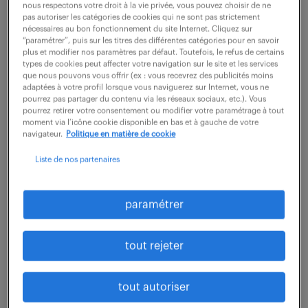
nous respectons votre droit à la vie privée, vous pouvez choisir de ne
pas autoriser les catégories de cookies qui ne sont pas strictement
nécessaires au bon fonctionnement du site Internet. Cliquez sur
Prêt.e à transformer votre expertise en impact en
“paramétrer”, puis sur les titres des différentes catégories pour en savoir
plus et modifier nos paramètres par défaut. Toutefois, le refus de certains
tant que Juriste (F/H) ?
types de cookies peut affecter votre navigation sur le site et les services
que nous pouvons vous offrir (ex : vous recevrez des publicités moins
En tant que spécialiste du domaine juridique, vous
adaptées à votre profil lorsque vous naviguerez sur Internet, vous ne
pourrez pas partager du contenu via les réseaux sociaux, etc.). Vous
êtes appelé(e) à gérer et résoudre diverses
pourrez retirer votre consentement ou modifier votre paramétrage à tout
situations de protection juridique pour nos clients.
moment via l’icône cookie disponible en bas et à gauche de votre
navigateur.
Politique en matière de cookie
- Assurer la gestion amiable et judiciaire des
Liste de nos partenaires
dossiers clients en protection juridique
- Accompagner les clients en identifiant et en
paramétrer
proposant des solutions optimales pour résoudre
les litiges
tout rejeter
- Valider les garanties, analyser les dossiers
juridiques et collaborer avec divers experts
tout autoriser
externes