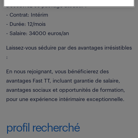
Découvrez ce package attractif :
- Contrat: Intérim
- Durée: 12/mois
- Salaire: 34000 euros/an
Laissez-vous séduire par des avantages irrésistibles
:
En nous rejoignant, vous bénéficierez des
avantages Fast TT, incluant garantie de salaire,
avantages sociaux et opportunités de formation,
pour une expérience intérimaire exceptionnelle.
profil recherché