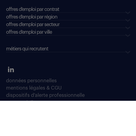
offres d'emploi par contrat
offres d'emploi par région
offres d'emploi par secteur
offres d’emploi par ville
métiers qui recrutent
données personnelles
mentions légales & CGU
dispositifs d'alerte professionnelle
soyons vigilants
déclaration d'accessibilité : conformité partielle
accessibilité sourds, malentendants, malvoyants
gestion des cookies
plan du site