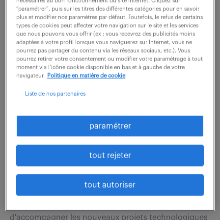
nécessaires au bon fonctionnement du site Internet. Cliquez sur
“paramétrer”, puis sur les titres des différentes catégories pour en savoir
activités....
plus et modifier nos paramètres par défaut. Toutefois, le refus de certains
types de cookies peut affecter votre navigation sur le site et les services
que nous pouvons vous offrir (ex : vous recevrez des publicités moins
adaptées à votre profil lorsque vous naviguerez sur Internet, vous ne
voir l'offre
pourrez pas partager du contenu via les réseaux sociaux, etc.). Vous
pourrez retirer votre consentement ou modifier votre paramétrage à tout
moment via l’icône cookie disponible en bas et à gauche de votre
navigateur.
Politique en matière de cookie
juriste / avocat data privacy (h/f)
Liste de nos partenaires
6 août 2026
paramétrer
Courbevoie (92)
intérim
8 mois
40 000 - 50 000 € / an
tout rejeter
Rattaché(e) au département Privacy de la Direction
tout autoriser
Éthique & Compliance, vous avez pour mission
d'assurer la conformité RGPD des traitements et
d'accompagner les nouveaux projets technologiques