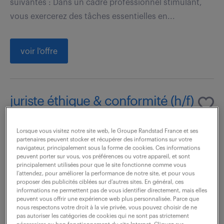
suivantes : Dans un cadre professionnel stimulant,
vous exercerez des tâches essentielles en...
voir l'offre
juriste éthique & conformité (h/f)
6 août 2026
Lorsque vous visitez notre site web, le Groupe Randstad France et ses
partenaires peuvent stocker et récupérer des informations sur votre
Courbevoie (92)
intérim
9 mois
navigateur, principalement sous la forme de cookies. Ces informations
40 000 - 45 000 € / an
peuvent porter sur vous, vos préférences ou votre appareil, et sont
principalement utilisées pour que le site fonctionne comme vous
l’attendez, pour améliorer la performance de notre site, et pour vous
Rattaché(e) à la Direction Éthique & Compliance,
proposer des publicités ciblées sur d’autres sites. En général, ces
informations ne permettent pas de vous identifier directement, mais elles
votre mission principale consiste à promouvoir les
peuvent vous offrir une expérience web plus personnalisée. Parce que
nous respectons votre droit à la vie privée, vous pouvez choisir de ne
bonnes pratiques et à accompagner le
pas autoriser les catégories de cookies qui ne sont pas strictement
développement du Groupe en sécurisant ses