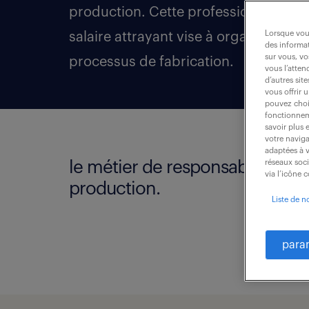
production. Cette profession aux gra
Lorsque vous
salaire attrayant vise à organiser et 
des informat
sur vous, vo
processus de fabrication.
vous l’atten
d’autres sit
vous offrir 
pouvez chois
fonctionneme
savoir plus 
votre naviga
adaptées à v
le métier de responsable
réseaux soc
via l’icône 
production.
Liste de n
para