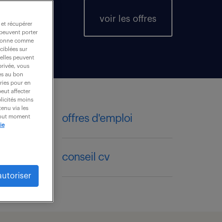
voir les offres
 et récupérer
 peuvent porter
nctionne comme
ciblées sur
 elles peuvent
privée, vous
es au bon
ories pour en
peut affecter
blicités moins
enu via les
offres d'emploi
 tout moment
ie
compétences & secteurs
conseil cv
autoriser