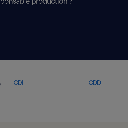
sponsable production ?
CDI
CDD
e