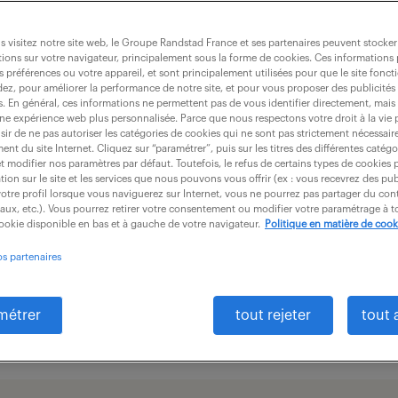
ndes responsabilités et au
 visitez notre site web, le Groupe Randstad France et ses partenaires peuvent stocker
superviser l’ensemble des
ions sur votre navigateur, principalement sous la forme de cookies. Ces informations
s préférences ou votre appareil, et sont principalement utilisées pour que le site fo
dez, pour améliorer la performance de notre site, et pour vous proposer des publicités 
es. En général, ces informations ne permettent pas de vous identifier directement, mais
une expérience web plus personnalisée. Parce que nous respectons votre droit à la vie 
ir de ne pas autoriser les catégories de cookies qui ne sont pas strictement nécessair
nt du site Internet. Cliquez sur “paramétrer”, puis sur les titres des différentes catég
et modifier nos paramètres par défaut. Toutefois, le refus de certains types de cookies 
tion sur le site et les services que nous pouvons vous offrir (ex : vous recevrez des pu
otre profil lorsque vous naviguerez sur Internet, vous ne pourrez pas partager du cont
missions
formation
iaux, etc.). Vous pourrez retirer votre consentement ou modifier votre paramétrage à
cookie disponible en bas et à gauche de votre navigateur.
Politique en matière de cook
os partenaires
salaire
métrer
tout rejeter
tout 