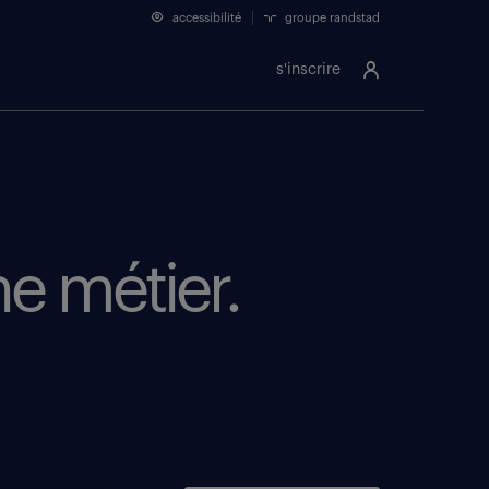
accessibilité
groupe randstad
s'inscrire
he métier.