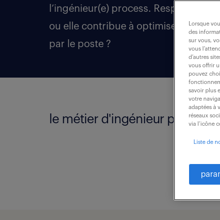
l’ingénieur(e) process. Responsable d
Lorsque vous
ou elle contribue à optimiser la produc
des informat
sur vous, vo
par le poste ?
vous l’atten
d’autres sit
vous offrir 
pouvez chois
fonctionneme
savoir plus 
votre naviga
adaptées à v
le métier d'ingénieur process.
réseaux soc
via l’icône 
Liste de n
para