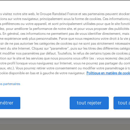
es procédés de fabrication, il
 visitez notre site web, le Groupe Randstad France et ses partenaires peuvent stocker
tivité de l’entreprise. Tenté(e)
ions sur votre navigateur, principalement sous la forme de cookies. Ces informations
s préférences ou votre appareil, et sont principalement utilisées pour que le site fo
dez, pour améliorer la performance de notre site, et pour vous proposer des publicités 
es. En général, ces informations ne permettent pas de vous identifier directement, mais
une expérience web plus personnalisée. Parce que nous respectons votre droit à la vie 
ir de ne pas autoriser les catégories de cookies qui ne sont pas strictement nécessair
nt du site Internet. Cliquez sur “paramétrer”, puis sur les titres des différentes catég
et modifier nos paramètres par défaut. Toutefois, le refus de certains types de cookies 
tion sur le site et les services que nous pouvons vous offrir (ex : vous recevrez des pu
otre profil lorsque vous naviguerez sur Internet, vous ne pourrez pas partager du cont
missions
formation
iaux, etc.). Vous pourrez retirer votre consentement ou modifier votre paramétrage à
cookie disponible en bas et à gauche de votre navigateur.
Politique en matière de cook
os partenaires
salaire
métrer
tout rejeter
tout 