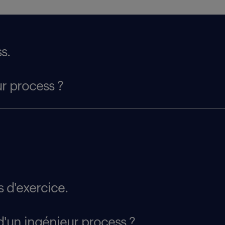
s.
ur process ?
 d'exercice.
d'un ingénieur process ?