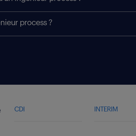
énieur process ?
CDI
INTERIM
e