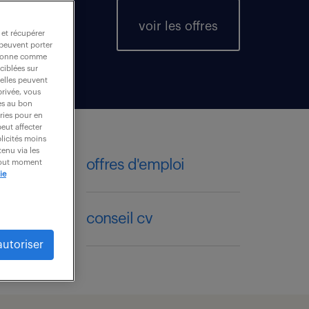
voir les offres
 et récupérer
 peuvent porter
nctionne comme
ciblées sur
 elles peuvent
privée, vous
es au bon
ories pour en
peut affecter
blicités moins
enu via les
offres d'emploi
 tout moment
ie
compétences & secteurs
conseil cv
autoriser