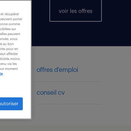
voir les offres
 et récupérer
 peuvent porter
nctionne comme
ciblées sur
 elles peuvent
privée, vous
es au bon
ories pour en
peut affecter
blicités moins
enu via les
offres d'emploi
 tout moment
ie
compétences & secteurs
conseil cv
autoriser