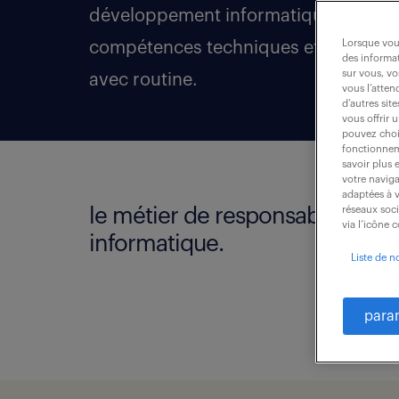
développement informatique de l’ent
Lorsque vous
compétences techniques et managéria
des informat
sur vous, vo
avec routine.
vous l’atten
d’autres sit
vous offrir 
pouvez chois
fonctionneme
savoir plus 
votre naviga
adaptées à v
le métier de responsable
réseaux soc
via l’icône 
informatique.
Liste de n
para