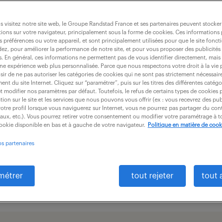
reprise. Nécessitant des
 visitez notre site web, le Groupe Randstad France et ses partenaires peuvent stocker
les, ce métier ne rime jamais
ions sur votre navigateur, principalement sous la forme de cookies. Ces informations
s préférences ou votre appareil, et sont principalement utilisées pour que le site fo
dez, pour améliorer la performance de notre site, et pour vous proposer des publicités 
es. En général, ces informations ne permettent pas de vous identifier directement, mais
une expérience web plus personnalisée. Parce que nous respectons votre droit à la vie 
ir de ne pas autoriser les catégories de cookies qui ne sont pas strictement nécessair
nt du site Internet. Cliquez sur “paramétrer”, puis sur les titres des différentes catég
et modifier nos paramètres par défaut. Toutefois, le refus de certains types de cookies 
tion sur le site et les services que nous pouvons vous offrir (ex : vous recevrez des pu
otre profil lorsque vous naviguerez sur Internet, vous ne pourrez pas partager du cont
missions
formation
iaux, etc.). Vous pourrez retirer votre consentement ou modifier votre paramétrage à
cookie disponible en bas et à gauche de votre navigateur.
Politique en matière de cook
os partenaires
salaire
métrer
tout rejeter
tout 