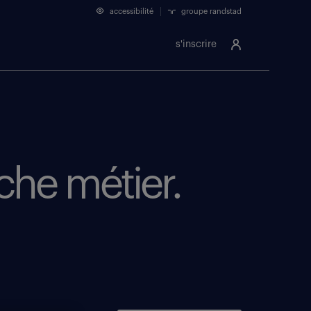
accessibilité
groupe randstad
s'inscrire
iche métier.