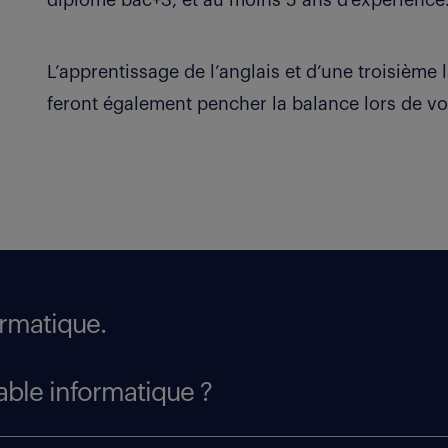
diplôme bac+3, et au moins 5 ans d’expérience
L’apprentissage de l’anglais et d’une troisième l
feront également pencher la balance lors de vo
ormatique.
sable informatique ?